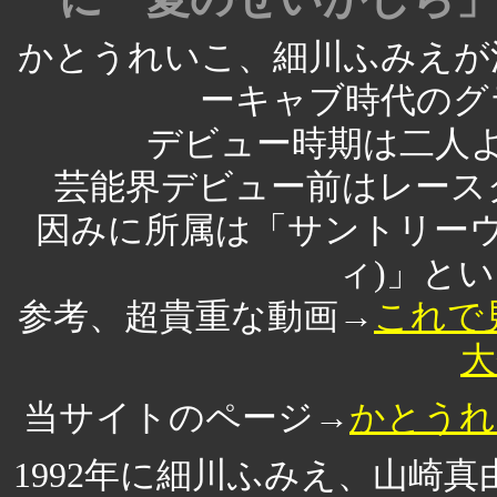
かとうれいこ、細川ふみえが
ーキャブ時代のグ
デビュー時期は二人
芸能界デビュー前はレース
因みに所属は「サントリーウ
ィ)」と
参考、超貴重な動画→
これで
大
当サイトのページ→
かとうれ
1992年に細川ふみえ、山崎真