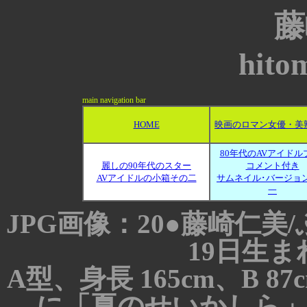
藤
hitom
main navigation bar
HOME
映画のロマン女優・美
80年代のAVアイドル
麗しの90年代のスター
コメント付き
AVアイドルの小箱その二
サムネイル･バージョ
一
JPG画像：20●藤崎仁美/
19日生
A型、身長 165cm、B 87cm
に「夏のせいかしら