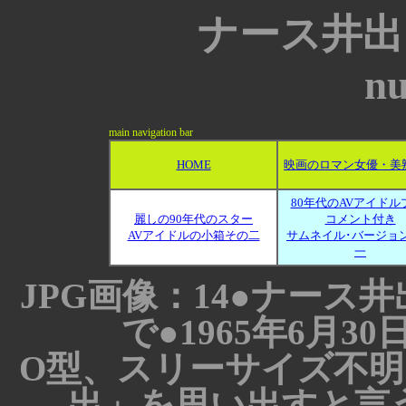
ナース井出
nu
main navigation bar
HOME
映画のロマン女優・美
80年代のAVアイドル
麗しの90年代のスター
コメント付き
AVアイドルの小箱その二
サムネイル･バージョ
一
JPG画像：14●ナース
で●1965年6月
O型、スリーサイズ不
出」を思い出すと言