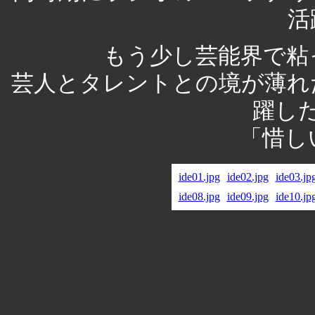
活
もう少し芸能界で粘
芸人とタレントとの境が薄れ
躍し
「惜し
ide01.jpg
ide02.jpg
ide03.jp
ide08.jpg
ide09.jpg
ide10.jp