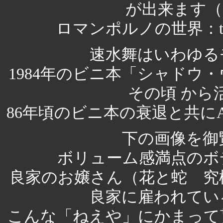
が出来ます（ス
ロマンポルノの世界：ttp://nik
速水舞はいわゆる
1984年のビニ本「シャドウ
その頃 から
86年頃のビニ本の衰退と共に
下の画像を御
ボリューム感満点のボ
良家のお嬢さん（花と蛇 究
良家に雇われてい
こんな「ねえや」にかまって