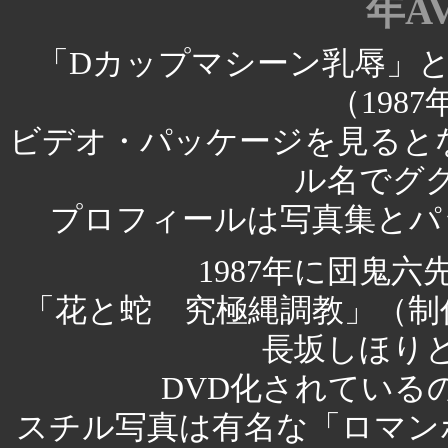
年A
「Dカップマシーン乳辱」
（198
ビデオ・パッケージを見ると
ル名でグ
プロフィールは写真集とパ
1987年に団鬼
「花と蛇 究極縄調教」（制
長坂しほり
DVD化されている
スチル写真は有名な「ロマン