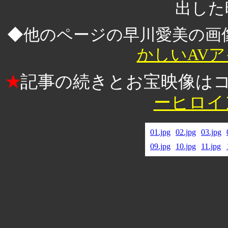
出した
◆他のページの早川愛美の画
かしいAV
記事の続きとお宝映像は
★
ーヒロイ
01.jpg
02.jpg
03.jpg
09.jpg
10.jpg
11.jpg