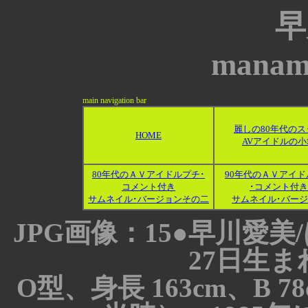
早
manam
main navigation bar
麗しの80年代のス
HOME
AVアイドルの小
80年代のＡＶアイドルプチ･
90年代のＡＶアイド
コメント付き
･コメント付き
サムネイル･バージョンその二
サムネイル･バー
JPG画像：15●早川愛美
27日生
O型、身長 163cm、B 7