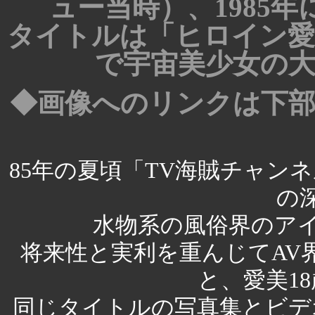
ュー当時）、1985
タイトルは「ヒロイン愛美
で宇宙美少女の
◆画像へのリンクは下
85年の夏頃「TV海賊チャン
の
水物系の風俗界のア
将来性と実利を重んじてAV界
と、愛美1
同じタイトルの写真集とビデ