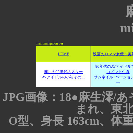
mi
main navigation bar
HOME
映画のロマン女優・美
80年代のAVアイドル
麗しの90年代のスター
コメント付き
AVアイドルの小箱その二
サムネイル･バージョ
一
JPG画像：18●麻生澪/あ
まれ、東
O型、身長 163cm、体重 