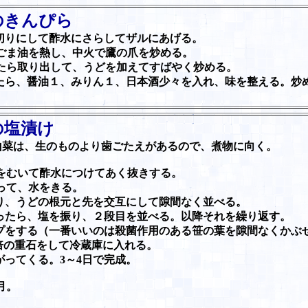
のきんぴら
切りにして酢水にさらしてザルにあげる。
ごま油を熱し、中火で鷹の爪を炒める。
たら取り出して、うどを加えてすばやく炒める。
たら、醤油１、みりん１、日本酒少々を入れ、味を整える。炒
の塩漬け
山菜は、生のものより歯ごたえがあるので、煮物に向く。
をむいて酢水につけてあく抜きする。
って、水をきる。
り、うどの根元と先を交互にして隙間なく並べる。
ったら、塩を振り、２段目を並べる。以降それを繰り返す。
プをする（一番いいのは殺菌作用のある笹の葉を隙間なくかぶ
2倍の重石をして冷蔵庫に入れる。
がってくる。3～4日で完成。
月。