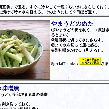
騰直前まで煮る。すぐに冷やして一晩くらい水にさらしておく
に漬けて時々水を替える。そのようにして２日ほど置く。
やまうどのぬた
①やまうどの皮を剥く。（皮は
るとよい）
②短冊状に切って水にさらす。
③よく水を切って皿に盛る。
④酢味噌をかける（和える）。
SpecialThanks：
さま
の味噌漬
まうどが全部埋まる量の味噌
を剥き洗っておく。