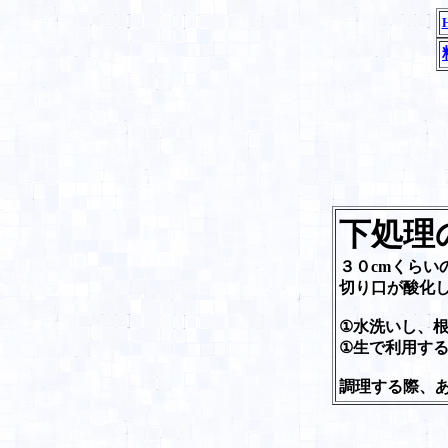
下処理
３０cmくら
切り口が酸化
①水洗いし、
①生で利用す
調理する際、