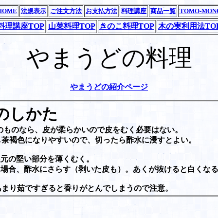
HOME
法規表示
ご注文方法
お支払方法
料理講座
商品一覧
TOMO-MON
料理講座TOP
山菜料理TOP
きのこ料理TOP
木の実利用法TO
やまうどの料理
やまうどの紹介ページ
のしかた
いのものなら、皮が柔らかいので皮をむく必要はない。
し茶褐色になりやすいので、切ったら酢水に浸すとよい。
根元の堅い部分を薄くむく。
る場合、酢水にさらす（剥いた皮も）。あくが抜けると白くな
あまり茹ですぎると香りがとんでしまうので注意。