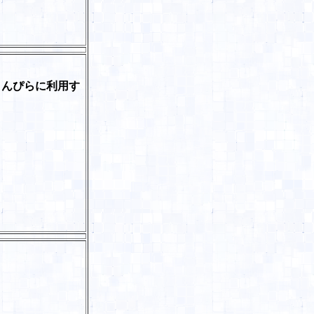
。
きんぴらに利用す