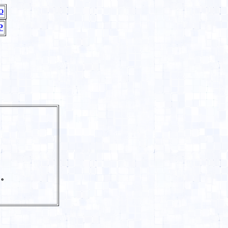
O
P
る。