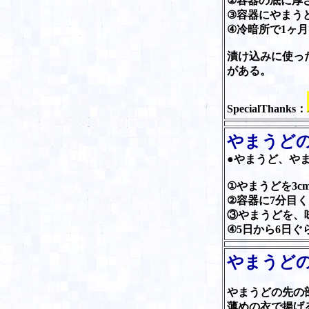
②容器の底に厚
③容器にやまう
④冷暗所で1ヶ
漬け込みに使っ
がある。
SpecialThanks：
やまうど
●やまうど、や
①やまうどを3c
②容器に7分目
③やまうどを、
④5日から6日
やまうど
やまうどの先の
薄めの衣で揚げ