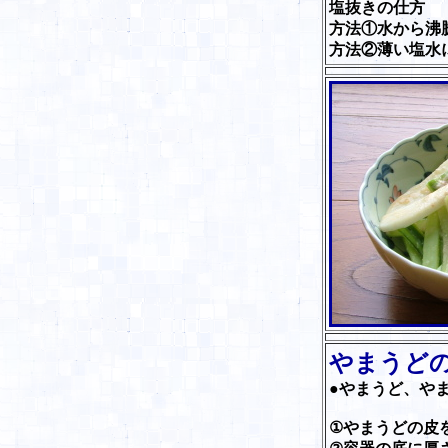
塩抜きの仕方
方法①水から沸
方法②薄い塩水
やまうど
●やまうど、や
①やまうどの皮