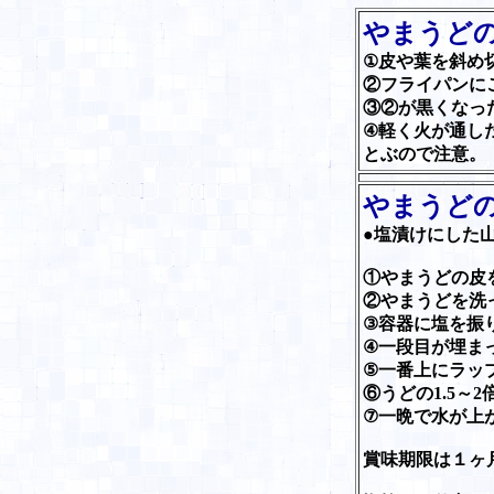
やまうど
①皮や葉を斜め
②フライパンに
③②が黒くなっ
④軽く火が通し
とぶので注意。
やまうど
●塩漬けにした
①やまうどの皮
②やまうどを洗
③容器に塩を振
④一段目が埋ま
⑤一番上にラッ
⑥うどの1.5～
⑦一晩で水が上
賞味期限は１ヶ