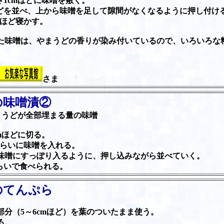
さ1cmほどに味噌を敷く。
どを並べ、上から味噌を足して隙間がなくなるように押し付け
月ほど寝かす。
た味噌は、やまうどの香りが染み付いているので、いろいろな
さま
の味噌漬②
まうどが全部埋まる量の味噌
mほどに切る。
くらいに味噌を入れる。
味噌にすっぽり入るように、押し込みながら並べていく。
ぐらいで食べられる。
のてんぷら
部分（5～6cmほど）を葉のついたまま使う。
る。