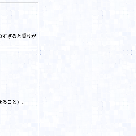
めすぎると香りが
せること）。