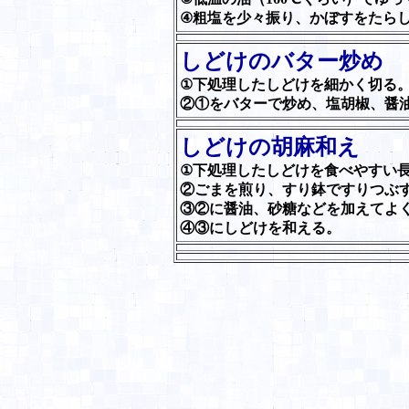
④粗塩を少々振り、かぼすをたら
しどけのバター炒め
①下処理したしどけを細かく切る
②①をバターで炒め、塩胡椒、醤
しどけの胡麻和え
①下処理したしどけを食べやすい
②ごまを煎り、すり鉢ですりつぶ
③②に醤油、砂糖などを加えてよ
④③にしどけを和える。