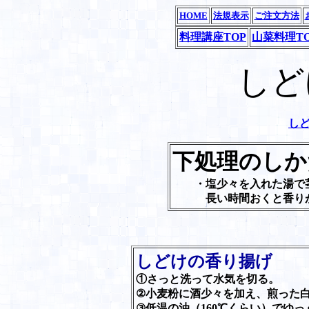
HOME
法規表示
ご注文方法
料理講座TOP
山菜料理T
しど
し
下処理のしか
・塩少々を入れた湯で茎
長い時間おくと香りが
しどけの香り揚げ
①さっと洗って水気を切る。
②小麦粉に酒少々を加え、煎った
③低温の油（160℃くらい）でゆ