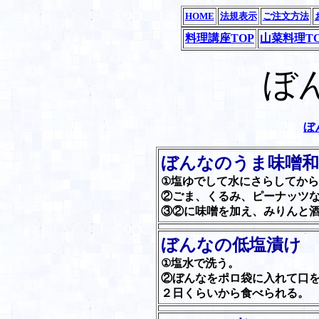
HOME
法規表示
ご注文方法
料理講座TOP
山菜料理T
ぼ
ぼ
ぼんなのうま味噌
①塩ゆでして水にさらしてか
②ごま、くるみ、ピーナッツ
③②に味噌を加え、みりんと
ぼんなの低塩漬け
①塩水で洗う。
②ぼんなをポロ袋に入れて口
２日くらいから食べられる。