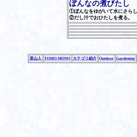
ぼんなの煮びたし
①ぼんなをゆがいて水にさら
②だし汁でおひたしを煮る。
里山人
TOMO-MONO
カテゴリ紹介
Outdoor
Gardening