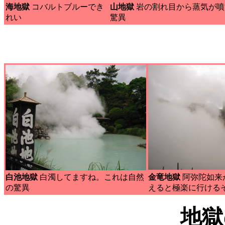
海地獄
コバルトブルーでき
山地獄
岩の割れ目から蒸気が噴
れい
驚異
白池地獄
白濁してますね。これは自然
金竜地獄
阿弥陀如来
の驚異
えると極楽に行けるそ
地獄