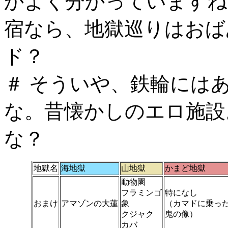
かよく分かっていますね(
宿なら、地獄巡りはおば
ド？
＃ そういや、鉄輪には
な。昔懐かしのエロ施設
な？
地獄名
海地獄
山地獄
かまど地獄
動物園
フラミンゴ
特になし
おまけ
アマゾンの大蓮
象
（カマドに乗っ
クジャク
鬼の像）
カバ