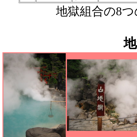
地獄組合の8
地