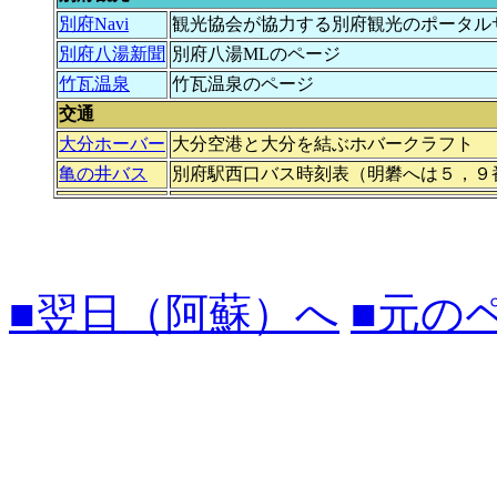
別府Navi
観光協会が協力する別府観光のポータル
別府八湯新聞
別府八湯MLのページ
竹瓦温泉
竹瓦温泉のページ
交通
大分ホーバー
大分空港と大分を結ぶホバークラフト
亀の井バス
別府駅西口バス時刻表（明礬へは５，９
■翌日（阿蘇）へ
■元の