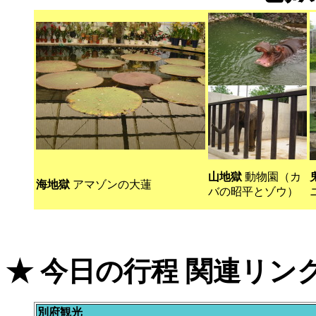
山地獄
動物園（カ
海地獄
アマゾンの大蓮
バの昭平とゾウ）
★ 今日の行程 関連リン
別府観光