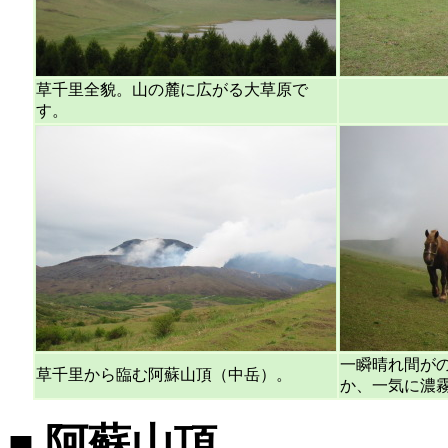
草千里全貌。山の麓に広がる大草原で
す。
一瞬晴れ間が
草千里から臨む阿蘇山頂（中岳）。
か、一気に濃
■ 阿蘇山頂