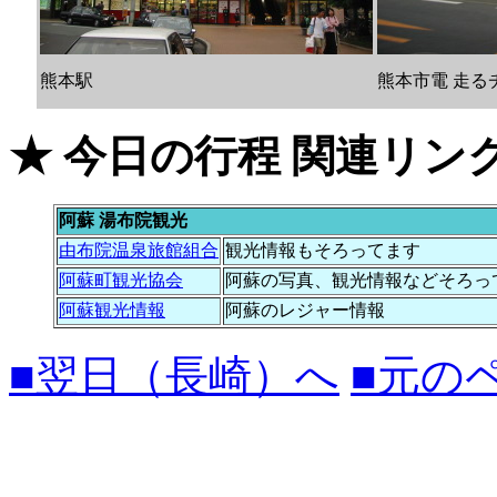
熊本駅
熊本市電 走る
★ 今日の行程 関連リン
阿蘇 湯布院観光
由布院温泉旅館組合
観光情報もそろってます
阿蘇町観光協会
阿蘇の写真、観光情報などそろっ
阿蘇観光情報
阿蘇のレジャー情報
■翌日（長崎）へ
■元の