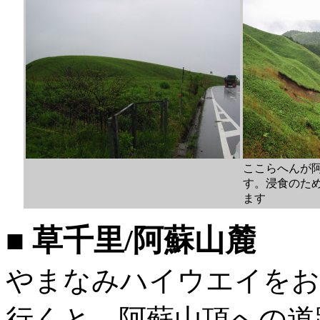
ここらへんが
す。浸食のた
ます
■ 草千里/阿蘇山麓
やまなみハイウエイをお
行くと、阿蘇山頂への道