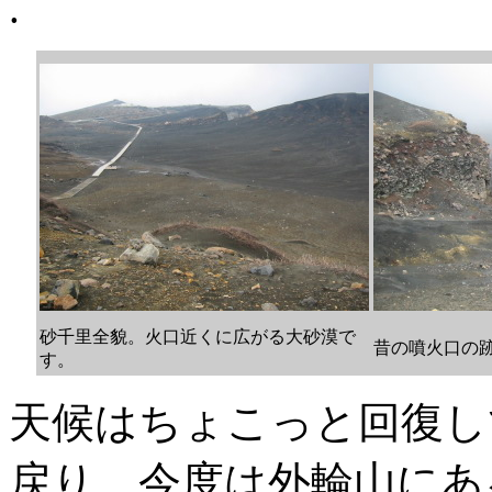
.
砂千里全貌。火口近くに広がる大砂漠で
昔の噴火口の
す。
天候はちょこっと回復し
戻り、今度は外輪山にあ