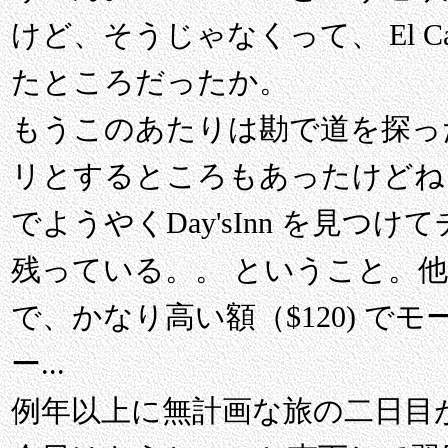
けど、そうじゃなくって、 El Ca
たところだったか。
もうこのあたりは勘で道を探っ
リとするところもあったけどね
でようやくDay'sInn を見つ
残っている。。 ということ。
で、かなり高い額（$120) で
ー...
例年以上に無計画な旅の二日目