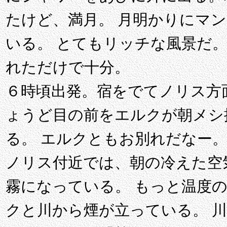
たけど、満月。 月明かりにマ
いる。 とてもリッチな風景だ
れただけで十分。
６時頃出発。宿をでてノリス方
ょうど目の前をエルクが朝メシ
る。 エルクともお別れだなー
ノリス付近では、朝の冷えた空
霧になっている。 もっと温度
クと川から煙が立っている。 