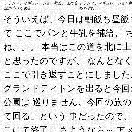
トランスフィギュレーション教会。 山の合
トランスフィギュレーション
間の小さな教会
外を望む。
そういえば、今日は朝飯も昼飯
で ここでパンと牛乳を補給。 
ね。。。 本当はこの道を北に
と思ったのですが、 なんとな
ここで引き返すことにしました
グランドティトンを出ると今回
公園は 巡りません。今回の旅
て回る」という 事だったので
こにて終了。 さようなら～ ア