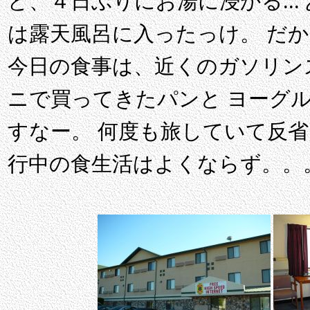
ど、４日ぶりにお湯に浸かる...
は露天風呂に入ったっけ。 だ
今日の食事は、近くのガソリン
ニで買ってきたパンと ヨーグル
すなー。 何度も旅していて反
行中の食生活はよくならず。。