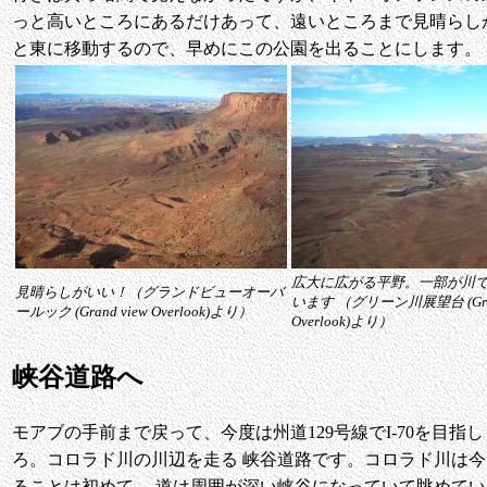
っと高いところにあるだけあって、遠いところまで見晴らし
と東に移動するので、早めにこの公園を出ることにします。
広大に広がる平野。一部が川
見晴らしがいい！（グランドビューオーバ
います （グリーン川展望台 (Green
ールック (Grand view Overlook)より）
Overlook)より）
峡谷道路へ
モアブの手前まで戻って、今度は州道129号線でI-70を目指
ろ。コロラド川の川辺を走る 峡谷道路です。コロラド川は今
ることは初めて。 道は周囲が深い峡谷になっていて眺めてい