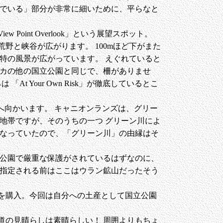
んでいる」部分が非常に細いために、平らなと
 Point Overlook」という展望スポット。
野と峡谷が広がります。 100mほど下がまた
特の風景が広がっています。 えぐれていると
リカの他の国立公園と同じで、柵がありませ
「At Your Own Risk」が徹底しているとこ
ook」へ向かいます。 キャニオンランズは、グリー
地帯ですが、そのうちの一つ グリーン川によ
になっていたので、「グリーン川」の由縁はそ
立公園で厳重な保護がされているはずなのに、
に指定される前はここはウラン鉱山だったそう
を購入。今回は自分への土産として国立公園
道の見晴らしは素晴らしい！ 周囲よりもちょ