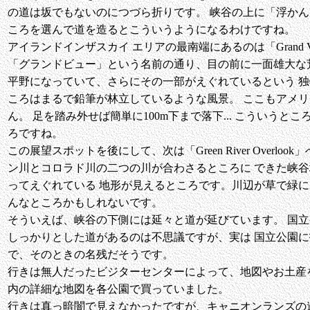
の道は坂でもないのにつづら折りです。 峡谷の上に「浮か
ころを選んで道を造るとこういうようになるわけですね。
アイランドインザスカイ エリアの最南端にあるのは「Grand View
「グランドビュー」という名前の通り、目の前に一面雄大な荒
平野になっていて、さらにその一部がえぐれているという 独
ころはまるで鉛筆が林立しているような風景。 ここもアメ
ん。 足を踏み外せば簡単に100m下まで落下... こういうところは 
ろですね。
この展望スポットを後にして、次は「Green River Overl
ン川とコロラド川の二つの川が合わさるところに できた峡谷
ってえぐれている 地形が見えるところです。川辺が草で緑
んなところかもしれないです。
そういえば、峡谷の下側には延々と道が延びています。 国
しっかりとした道があるのは不思議ですが、実は 国立公園
で、そのときの名残だそうです。
行きは無人だったビジターセンターによって、地図やお土産
内の詳細な地図を各公園で買っていました。
行きは真っ暗闇で見えなかったですが、キャニオンランズの