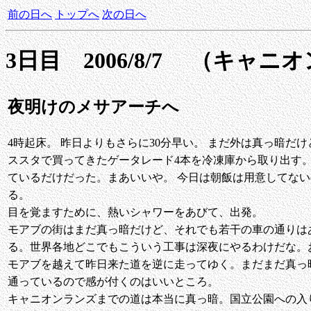
前の日へ
トップへ
次の日へ
3日目 2006/8/7 （キ
夜明けのメサアーチへ
4時起床。 昨日よりもさらに30分早い。 まだ外は真っ暗だ
ススタで買ってきたゲータレード4本を冷凍庫から取り出す。
ているだけだった。まあいいや。 今日は朝飯は用意してな
る。
目を覚ますために、熱いシャワーをあびて、出発。
モアブの街はまだ真っ暗だけど、それでも若干の車の通りは
る。世界各地どこでもこういう工事は深夜にやるわけだな。
モアブを越えて昨日来た道を逆に走ってゆく。まだまだ真っ
通っているので感が付くのはいいところ。
キャニオンランズまでの道は本当に真っ暗。国立公園への入り