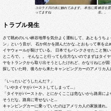
コロラド川の水に触れてみます。 本当に濁
峡谷を貫
ってますね
生。。
トラブル発生
さて眺めのいい峡谷地帯を気分よく運転して、あともうちょっと
ン」という音が。 石か何かを踏んだかな..とおもって車を止め
イヤウォールが裂けている。 日本でもパンクさせたこと無
ところで。。 そんなこと行っても仕方ないのでまずはタイヤ
ヤをトランクから取り出そうとしたけれど、かなりねじが固
探していた時、後ろから来たキャンピングカーのアメリカ人
「いったいどうしたんだ？」
「いやタイヤがバーストしてしまって...」
「タイヤがバーストか。とにかくここは危ないから路肩によ
そうだな。路肩に寄せないと...
キャンピングカーに乗っていたのはアメリカ人の家族連れ。