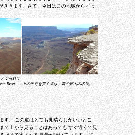
がききます。さて、今日はこの地域からずっ
でえぐられて
 River
下の平野を貫く道は、昔の鉱山の名残。
します。 この道はとても見晴らしがいいとこ
まで上から見ることはあっても すぐ近くで見
るだけで癒される 風景が続いています。 途