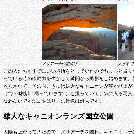
メサアーチの朝焼け
人がすで
この人たちがすでにいい場所をとっていたのでちょっと撮り
っている時の機動力を生かして隙間から撮影をし始めます。
照らされて、その向こうには雄大なキャニオンが浮かび上が
けで100枚以上撮っています..）も撮っていて、気に入る写
なわないですね... やはりこの景色は雄大です。
雄大なキャニオンランズ国立公園
太陽も上がってきたので、メサアーチを離れ、キャニオンラ