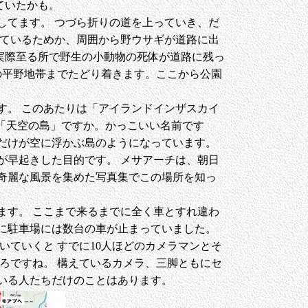
ていたかも。
してます。 つづら折りの道を上っていき、だ
っているためか、周囲から野ウサギが道路に出
 実際至る所で野生の小動物の死体が道路に残っ
の平野地帯までたどり着きます。ここから公園
す。 このあたりは「アイランドインザスカイ
語に訳すと「天空の島」ですか。かっこいい名前です
だけが空に浮かぶ島のようになっています。
が早起きした目的です。 メサアーチは、朝日
奇麗な風景を集めた写真集でこの場所を知っ
ます。 ここまで来るまでに全く車とすれ違わ
に駐車場には数台の車が止まっていました。
いていくと すでに10人ほどのカメラマンとそ
ろですね。 構えているカメラ、三脚ともにセ
いる人たちだけのことはあります。