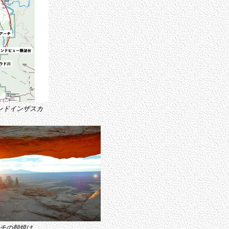
ンドインザスカ
チの朝焼け