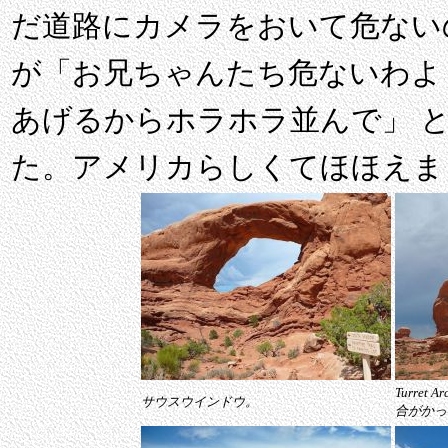
だ道路にカメラをおいて危ない
が「お兄ちゃんたち危ないわよ
あげるからホラホラ並んで」 
た。アメリカらしくてほほえま
Turre
サウスウインドウ。
合がかっ