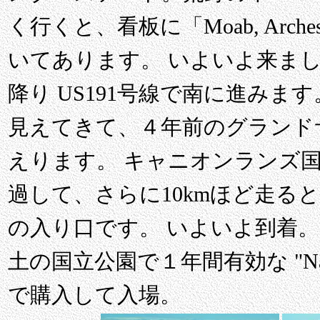
く行くと、看板に「Moab, Arches N
いてあります。 いよいよ来ました
降り US191号線で南に進みま
見えてきて、４年前のグランド
えります。 キャニオンランズ
過して、さらに10kmほど走る
の入り口です。 いよいよ到着。
土の国立公園で１年間有効な "National
で購入して入場。