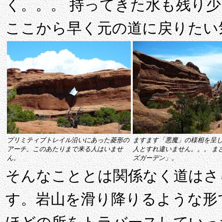
く。。。 持ってきた水も残り
ここから早く元の道に戻りたい
プリミティブトレイル沿いにあった菱形の
ますます「悪魔」の様相を呈
アーチ。このあたりまで来る人はいませ
人とすれ違いません。。。 ま
ん。
ズガーデン」。
そんなこととは関係なく道はさ
す。岩山を滑り降りるような形