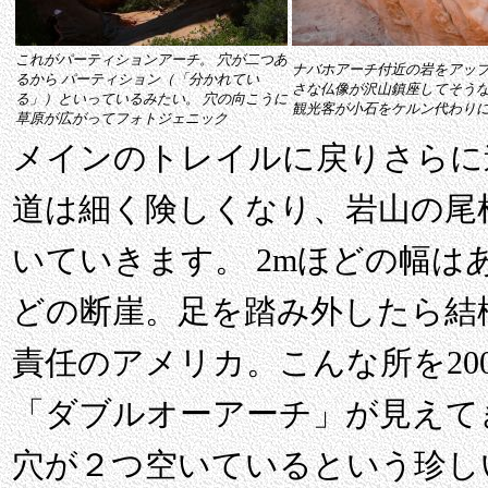
これがパーティションアーチ。 穴が二つあ
ナバホアーチ付近の岩をアップ
るから パーティション（「分かれてい
さな仏像が沢山鎮座してそう
る」）といっているみたい。 穴の向こうに
観光客が小石をケルン代わり
草原が広がってフォトジェニック
メインのトレイルに戻りさらに
道は細く険しくなり、岩山の尾
いていきます。 2mほどの幅は
どの断崖。足を踏み外したら結
責任のアメリカ。こんな所を20
「ダブルオーアーチ」が見えて
穴が２つ空いているという珍し