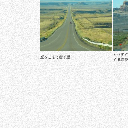
もうすぐ
丘をこえて続く道
くる赤茶