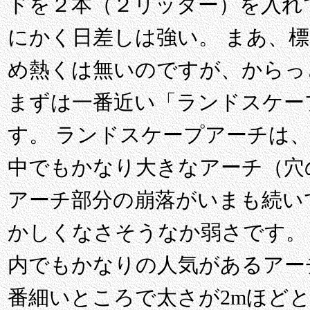
ドを２本（２リッター）を入れ
にかく日差しは強い。 まあ、標高
め熱くは無いのですが、からっ
まずは一番近い「ランドスケー
す。 ランドスケープアーチは
中でもかなり大きなアーチ（穴の
アーチ部分の崩落がいまも続い
かしくなさそうなか弱さです。
内でもかなりの人気があるアー
番細いところで太さが2mほど