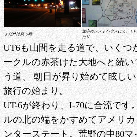
途中のレストハウスにて。 UT
まだ外は真っ暗
たり
UT6も山間を走る道で、いく
ークルの赤茶けた大地へと続い
う道、 朝日が昇り始めて眩し
旅行の始まり。
UT-6が終わり、I-70に合流です
ルの北の端をかすめてアメリカ
ンターステート。荒野の中80