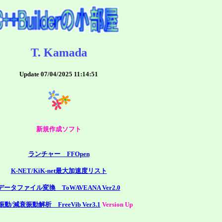
T. Kamada
Update
07/04/2025 11:14:51
新規作成ソフト
ランチャー FFOpen
K-NET/KiK-net最大加速度リスト
データファイル変換 ToWAVEANA Ver2.0
動/減衰振動解析 FreeVib Ver3.1
Version Up