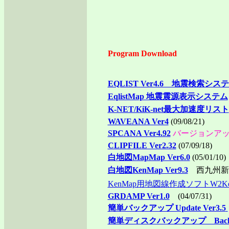
Program Download
EQLIST Ver4.6 地震検索シス
EqlistMap 地震震源表示システム
K-NET/KiK-net最大加速度リスト
WAVEANA Ver4
(09/08/21)
SPCANA Ver4.92
バージョンア
CLIPFILE Ver2.32
(07/09/18)
白地図MapMap Ver6.0
(05/01/10)
白地図KenMap Ver9.3
西九州新幹線
KenMap用地図線作成ソフトW2Ken
GRDAMP Ver1.0
(04/07/31)
簡単バックアップ Update Ver3.5
簡単ディスクバックアップ BackUp