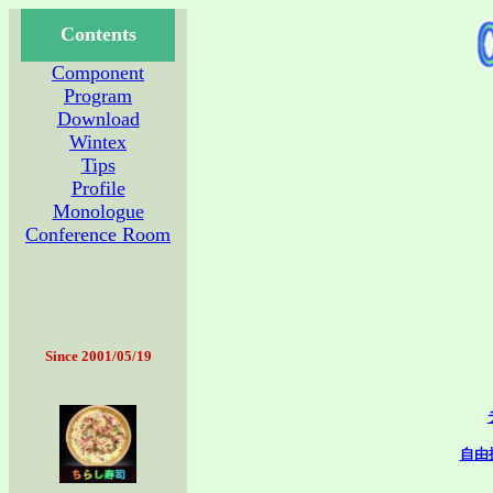
Contents
Component
Program
Download
Wintex
Tips
Profile
Monologue
Conference Room
Since 2001/05/19
自由振