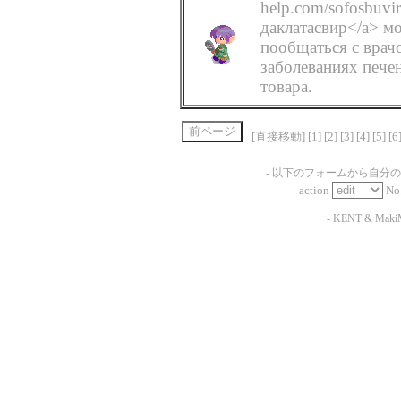
help.com/sofosbuvir
даклатасвир</a> мо
пообщаться с врачо
заболеваниях печен
товара.
[直接移動] [
1
] [
2
] [
3
] [
4
] [
5
] [
6
- 以下のフォームから自分
action
No
-
KENT
&
Maki