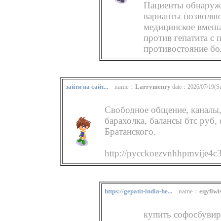
Пациенты обнаруж
варианты позволяю
медицинское вмеша
против гепатита с 
противостояние бо
зайти на сайт...
name：
Larrymenry
date：2026/07/19(Su
Свободное общение, каналы,
барахолка, балансы бтс руб,
Братанского.
http://pycckoezvnhhpmvije4
https://gepatit-india-he...
name：
eqyfiwi
купить софосбувир, 