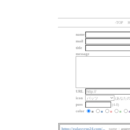
-
TOP
H
name
mail
title
message
URL
icon
(あなた
pass
(4-8)
color
■
■
■
■
https://galaxyrus24.com/...
name：
asure