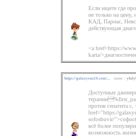
Если ищете где пр
не только на цену,
КАД, Парнас, Нев
действующая диагно
<a href=https://www
karta/>диагностиче
https://galaxyrus24.com/...
name：
yfal
Доступные дженери
терапии%first_pa
против гепатита с, 
href="https://galaxy
sofosbuvir/">софос
всё более популяр
возможность жизне