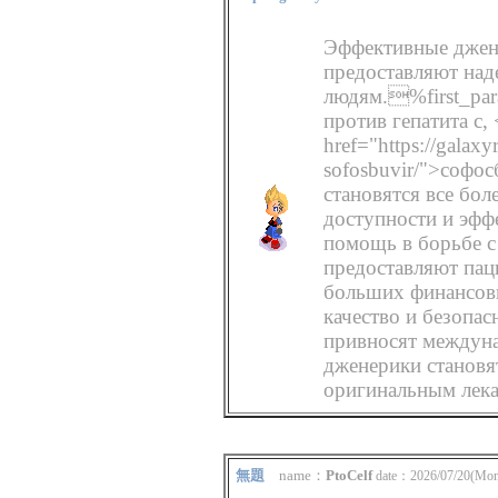
Эффективные джене
предоставляют над
людям.%first_par
против гепатита с, 
href="https://galaxy
sofosbuvir/">софос
становятся все бо
доступности и эфф
помощь в борьбе с
предоставляют пац
больших финансовы
качество и безопас
привносят междуна
дженерики становя
оригинальным лека
無題
name：
PtoCelf
date：2026/07/20(Mon