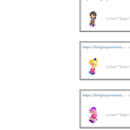
<a href="https
https://designapartment....
n
<a href="https
https://designapartment....
n
<a href="https