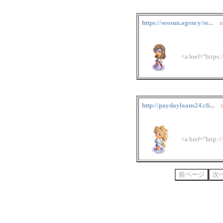
https://seosun.agency/se...
n
<a href="https
http://paydayloans24.cli...
n
<a href="
http: