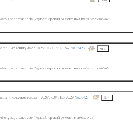
://designapartment.ru/">дизайнерский ремонт под ключ москва</a>
ame：
ofisenuty
date：2026/07/30(Thu) 21:42
No.35428
://designapartment.ru/">дизайнерский ремонт под ключ москва</a>
ame：
ypexeposeq
date：2026/07/30(Thu) 20:29
No.35427
://designapartment.ru/">дизайнерский ремонт в москве</a>