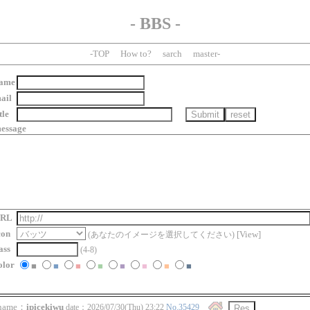
- BBS -
-
TOP
How to?
sarch
master
-
ame
ail
tle
essage
RL
con
[
View
]
(あなたのイメージを選択してください)
ass
(4-8)
olor
■
■
■
■
■
■
■
■
ame：
ipicekiwu
date：2026/07/30(Thu) 23:22
No.35429