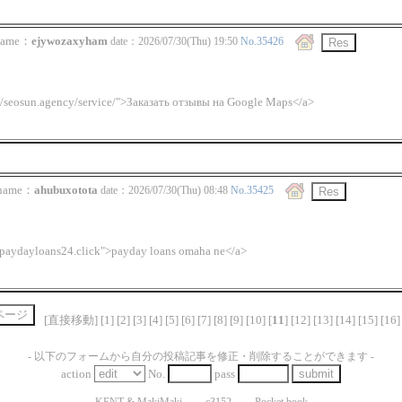
ame：
ejywozaxyham
date：2026/07/30(Thu) 19:50
No.35426
://seosun.agency/service/">Заказать отзывы на Google Maps</a>
ame：
ahubuxotota
date：2026/07/30(Thu) 08:48
No.35425
//paydayloans24.click">payday
loans omaha ne</a>
[直接移動] [
1
] [
2
] [
3
] [
4
] [
5
] [
6
] [
7
] [
8
] [
9
] [
10
] [
11
] [
12
] [
13
] [
14
] [
15
] [
16
]
- 以下のフォームから自分の投稿記事を修正・削除することができます -
action
No.
pass
-
KENT
&
MakiMaki
- ...-
c3152
- ...-
Pocket book
-