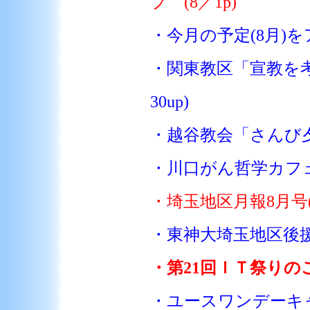
プ (8／1p)
・今月の予定(8月)をア
・関東教区「宣教を
30up)
・越谷教会「さんび夕礼
・川口がん哲学カフェ
・埼玉地区月報8月号(P
・東神大埼玉地区後援会
・第21回ＩＴ祭りのご案
・ユースワンデーキ