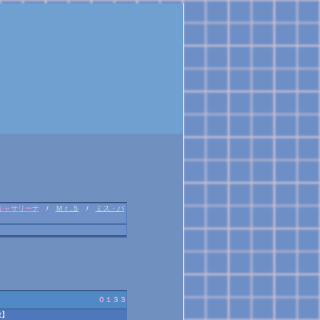
キャサリーナ
/
Ｍｒ.５
/
ミス・バ
０１３３
数】