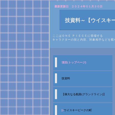
最新更新日 ２０２４年０１月３０日
技資料～
【ウイスキ
ここはＯＮＥ ＰＩＥＣＥに登場する
キャラクターの技と内容、対象相手などを載
項目(トップページ)
技資料
【偉大なる航路(グランドライン)】
▷
ウイスキーピークの町