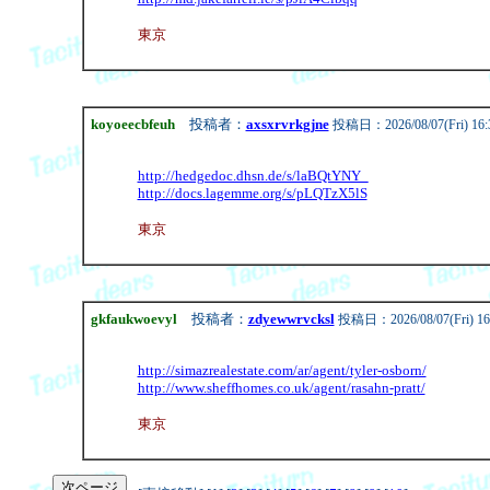
東京
koyoeecbfeuh
投稿者：
axsxrvrkgjne
投稿日：2026/08/07(Fri) 16:
http://hedgedoc.dhsn.de/s/laBQtYNY_
http://docs.lagemme.org/s/pLQTzX5lS
東京
gkfaukwoevyl
投稿者：
zdyewwrvcksl
投稿日：2026/08/07(Fri) 16
http://simazrealestate.com/ar/agent/tyler-osborn/
http://www.sheffhomes.co.uk/agent/rasahn-pratt/
東京