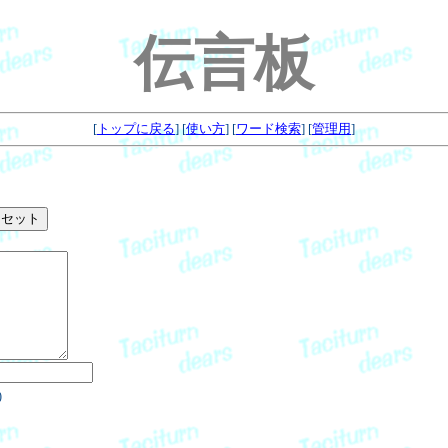
伝言板
[
トップに戻る
] [
使い方
] [
ワード検索
] [
管理用
]
)