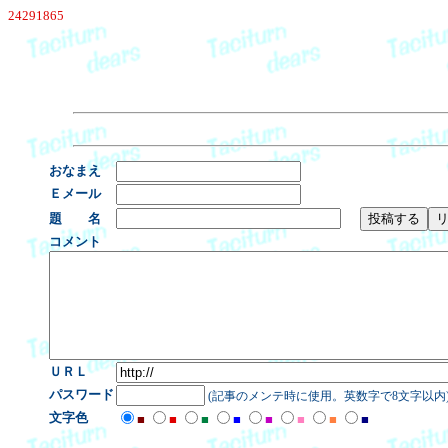
24291865
おなまえ
Ｅメール
題 名
コメント
ＵＲＬ
パスワード
(記事のメンテ時に使用。英数字で8文字以内
文字色
■
■
■
■
■
■
■
■