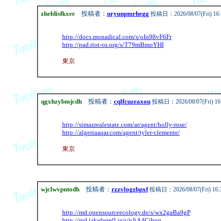
zhefdisfkxee
投稿者：
uryunpmrhegg
投稿日：2026/08/07(Fri) 16:
http://docs.monadical.com/s/oIu98vF6Fr
http://pad.riot-os.org/s/T79mBmoYHI
東京
qgxhzybmjcdh
投稿者：
cqlfcuzeaxou
投稿日：2026/08/07(Fri) 16
http://simazrealestate.com/ar/agent/holly-rose/
http://algeriaaqar.com/agent/tyler-clemente/
東京
wjclwvpntodh
投稿者：
rzzvlogzbpxf
投稿日：2026/08/07(Fri) 16:
http://md.opensourceecology.de/s/wx2gaBa9gP
http://md.jakefarrell.ie/s/pJiA4Cibqq