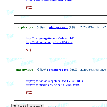
東京
iradpbeobjev
投稿者：
sddirpsnenwm
投稿日：2026/08/07(Fri) 15:22
http://pad.georgette.party/s/h6-srdhF5
http://md.coolab.org/s/6sEcHGCCX
東京
umoqityksujs
投稿者：
phzexprpgqvd
投稿日：2026/08/07(Fri) 15:20
http://pad.fablab-siegen.de/s/W1VLs81RuO
http://pad.medialepfade.net/s/BAw0Jqu90
東京