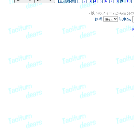
[直接移動] [
1
] [
2
] [
3
] [
4
] [
5
] [
6
] [
7
] [
8
] [
9
] [
10
]
- 以下のフォームから自分
処理
記事No
-