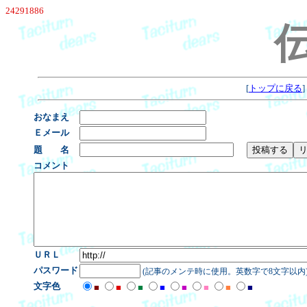
24291886
[
トップに戻る
]
おなまえ
Ｅメール
題 名
コメント
ＵＲＬ
パスワード
(記事のメンテ時に使用。英数字で8文字以内
文字色
■
■
■
■
■
■
■
■