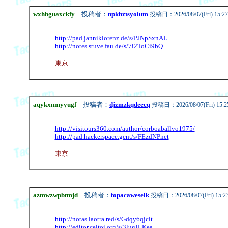
wxhhguaxckfy
投稿者：
npkhztsyoium
投稿日：2026/08/07(Fri) 15:27
http://pad.janniklorenz.de/s/PJNpSxnAL
http://notes.stuve.fau.de/s/7i2ToCi9bQ
東京
aqykxnmyyugf
投稿者：
djzmzkqdeecq
投稿日：2026/08/07(Fri) 15:2
http://visitours360.com/author/corboaballvo1975/
http://pad.hackerspace.gent/s/FEzdNPnet
東京
azmwzwpbtmjd
投稿者：
fopacaweselk
投稿日：2026/08/07(Fri) 15:2
http://notas.laotra.red/s/Gdqy6qjclt
http://editor.celtoi.org/s/3lugIUKea