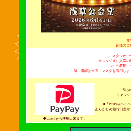
無
皆様のご
スタジオで
当スタジオに入室の
マスクの着用に
尚、講師は当面、マスクを着用しま
Sug
キャッシ
■「PayPay
あらかじめ銀行口座から
◆Line Payも使用出来ます。