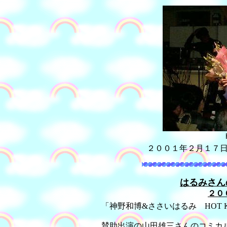
２００１年２月１
はるみさん
２０
「神野和博&ささいはるみ HOT K
賛助出演の山田雄三さんのコミカル