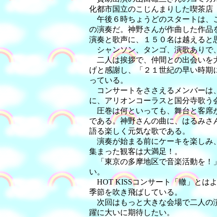
化都市国立のこじんまりした喫茶店
午後６時ちょうどのスタートは、こ
の演奏だ。神野さんが作曲した作品
演奏と歌声に、１５０名は越えると
シャンソン、タンゴ、演歌ありで、
二人は挨拶で、仲間との出会いを大
げと感謝し、「２１世紀の早い時期
っている。
コンサートをささえるメンバーは、
に、アリオンコーラスと国分寺歌う
圧巻は何といっても、舞台と客席が
である。神野さんの曲に、はるみさ
語る楽しく元気な歌である。
演奏が始まる前にケーキを楽しみ、
集まった観客は大満足！。
「東京の多摩地区で音楽活動を！」
い。
HOT KISSコンサート「轍」と
季節を吹き飛ばしている。
次回はもっと大きな会場で二人の演
躍に大いに期待したい。