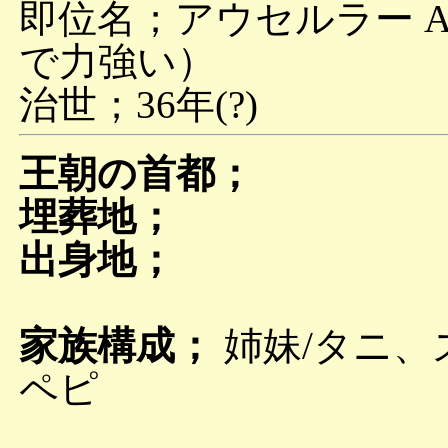
即位名；アウセルラー Aw
で力強い）
治世；36年(?)
王朝の首都；
埋葬地；
出身地；
家族構成；
姉妹/タニ、
ペピ