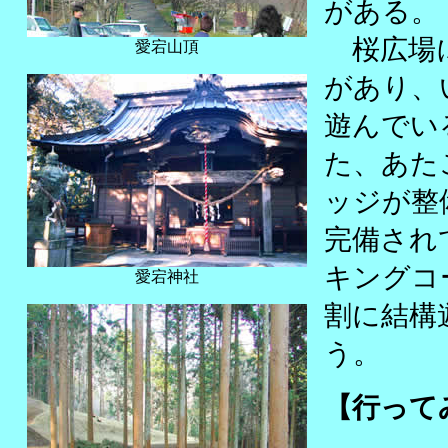
がある。
桜広場に
愛宕山頂
があり、
遊んでい
た、あた
ッジが整
完備され
キングコ
愛宕神社
割に結構
う。
【行って