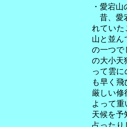
・愛宕山
昔、愛宕
れていた
山と並ん
の一つで
の大小天
って雲に
も早く飛
厳しい修
よって重
天候を予
占ったり