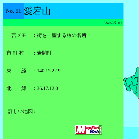
愛宕山
No.
51
（
あたごやま
）
一言メモ
：
街を一望する桜の名所
市 町 村
：
岩間町
東 経
：
140.15.22.9
北 緯
：
36.17.12.0
詳しい地図↓