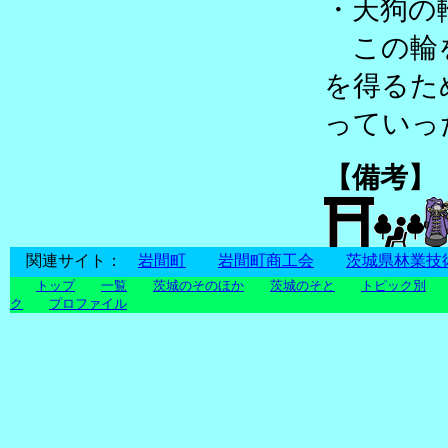
・天狗の
この輪を
を得るた
っていっ
【備考】
関連サイト：
岩間町
岩間町商工会
茨城県林業技
トップ
一覧
茨城のそのほか
茨城のそと
トピック別
ク
プロファイル