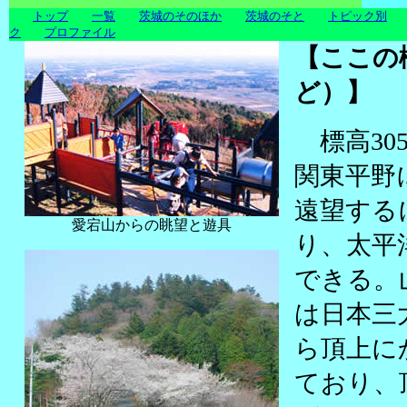
トップ
一覧
茨城のそのほか
茨城のそと
トピック別
ク
プロファイル
【ここの
ど）】
標高30
関東平野
遠望する
愛宕山からの眺望と遊具
り、太平
できる。
は日本三
ら頂上に
ており、