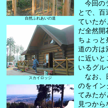
今回のテ
とで、百
自然ふれあいの道
ていたが
だ全然開
ちょっと
道の方は
に近いと
いるグル
なお、日
スカイロッジ
のをイン
てみたが
見つから