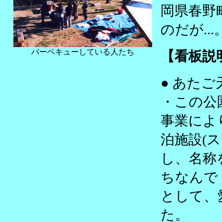
岡県春野
のだが...
バーベキューしている人たち
【看板説
● あたご
・この公
事業によ
泊施設(
し、名称
ちなんで
として、
た。