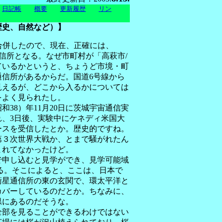
日記帳
概要
更新履歴
リン
歴史、自然など）】
合併したので、現在、正確には、
通信所となる。なぜ市町村が「高萩市/
ているかというと、ちょうど市境・町
通信所があるからだ。国道6号線から
見えるが、どこから入るかについては
をよく見られたし。
和38）年11月20日に茨城宇宙通信実
れ、3日後、実験中にケネディ米国大
ースを受信したとか。歴史的ですね。
第３次世界大戦か、とまで騒がれたん
まれてなかったけど。
申し込むと見学ができ、見学可能域
る。そこによると、ここは、日本で
衛星通信所の東の玄関で、環太平洋と
カバーしているのだとか。ちなみに、
県にあるのだそうな。
部を見ることができるわけではない