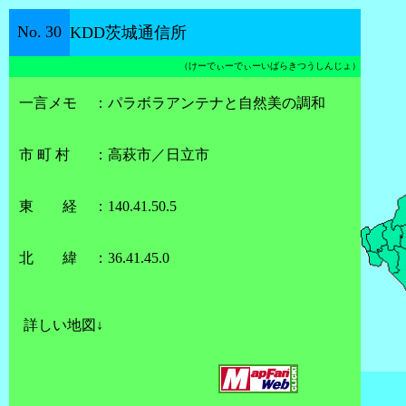
No.
30
KDD茨城通信所
（
けーでぃーでぃーいばらきつうしんじょ
）
一言メモ
：
パラボラアンテナと自然美の調和
市 町 村
：
高萩市／日立市
東 経
：
140.41.50.5
北 緯
：
36.41.45.0
詳しい地図↓