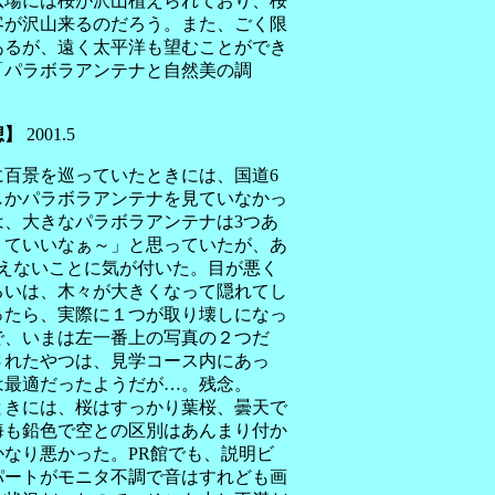
広場には桜が沢山植えられており、桜
客が沢山来るのだろう。また、ごく限
あるが、遠く太平洋も望むことができ
「
パラボラアンテナと自然美の調
想】
2001.5
百景を巡っていたときには、国道6
しかパラボラアンテナを見ていなかっ
は、大きなパラボラアンテナは3つあ
くていいなぁ～」と思っていたが、あ
見えないことに気が付いた。目が悪く
るいは、木々が大きくなって隠れてし
ったら、実際に１つが取り壊しになっ
で、いまは左一番上の写真の２つだ
されたやつは、見学コース内にあっ
は最適だったようだが…。残念。
きには、桜はすっかり葉桜、曇天で
海も鉛色で空との区別はあんまり付か
なり悪かった。PR館でも、説明ビ
パートがモニタ不調で音はすれども画