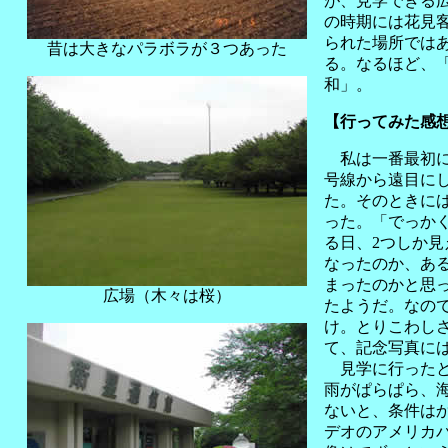
が、見学できる
の時期には花見
られた場所では
昔は大きなパラボラが３つあった
る。なるほど、
和
」。
【行ってみた感
私は一番最初に
号線から遠目に
た。そのときに
った。「でっか
る日、2つしか
なったのか、あ
まったのかと思
広場（木々は桜）
たようだ。なの
け。とりこわし
て、記念写真に
見学に行ったと
雨がぱらぱら、
ないと、条件はか
デオのアメリカ