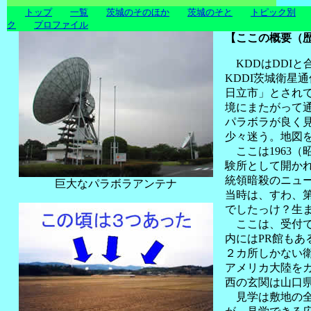
トップ
一覧
茨城のそのほか
茨城のそと
トピック別
ク
プロファイル
【ここの概要（
KDDはDDIと
KDDI茨城衛星
日立市」とされ
境にまたがって
パラボラが良く
少々迷う。地図
ここは1963（昭
験所として開か
統領暗殺のニュ
巨大なパラボラアンテナ
当時は、すわ、
でしたっけ？生
ここは、受付で
内にはPR館もあ
２カ所しかない
アメリカ大陸を
西の玄関は山口
見学は敷地の全