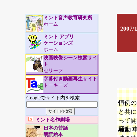
ミント音声教育研究所
ホーム
200
ミント アプリ
ケーションズ
ホーム
映画映像シーン検索サイ
ト
セリーフ
字幕付き動画再生サイト
トーキーズ
Googleでサイト内を検索
恒例の
と共に
ミント名作劇場
って開
日本の昔話
騒動 
朗読絵本