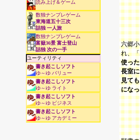
読み上げ＆ゲーム
数独ナンプレゲーム
東海道五十三次
詰独 一人旅
数独ナンプレゲーム
富嶽36景 富士登山
六郷小
詰独 次の一手
れ、「
ユーティリティ
使った
書き起こしソフト
長室に
ゆ～ゆ バリュー
見ても
書き起こしソフト
ゆ～ゆ ライト
になっ
書き起こしソフト
ゆ～ゆ ビジネス
書き起こしソフト
ゆ～ゆ アカデミー