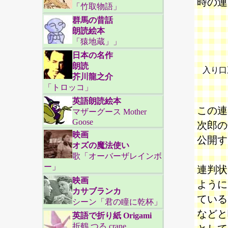
時の連
「竹取物語」
群馬の昔話
朗読絵本
「猿地蔵」」
日本の名作
朗読
入り口
芥川龍之介
「トロッコ」
英語朗読絵本
この連
マザーグース Mother
Goose
次郎の
映画
公開す
オズの魔法使い
歌「オーバーザレインボ
ー」
連判状
映画
ように
カサブランカ
ている
シーン「君の瞳に乾杯」
などと
英語で折り紙 Origami
折鶴 つる crane