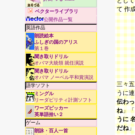
として
て 作
ベクターライブラリ
公開作品一覧
英語作品
朗読絵本
ふしぎの国のアリス
第１巻
聞き取りドリル
オバマ大統領 就任演説
聞き取りドリル
オバマ ノーベル平和賞演説
三々五
語学ソフト
うに連
ミングル
リーダビリティ計測ソフト
伝わっ
ワーズピッカー
ね
」「
英単語拾い２
うに 
ゲーム
だね
」
朗詠・百人一首