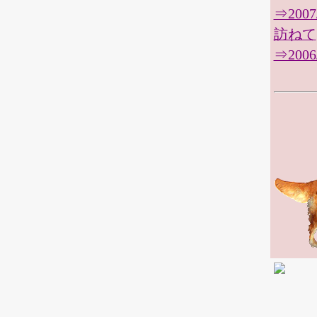
⇒200
訪ねて
⇒200