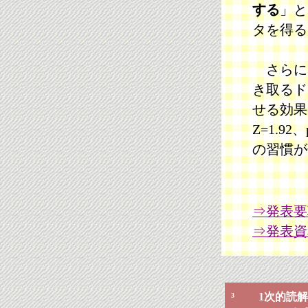
する
」と
タを得る
さらにア
き取るド
せる効果
Z=1.9
の習慣が
⇒発表要
⇒発表資
1次的読
3