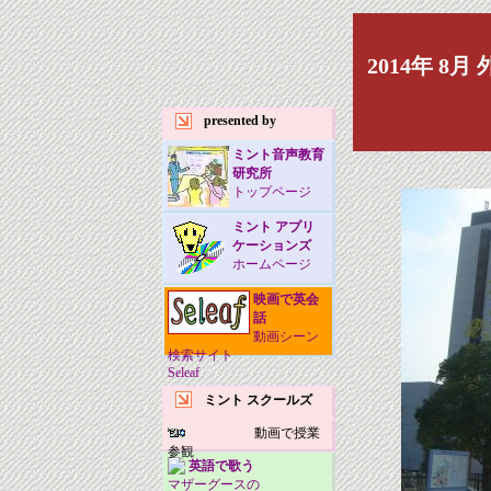
2014年 8
presented by
ミント音声教育
研究所
トップページ
ミント アプリ
ケーションズ
ホームページ
映画で英会
話
動画シーン
検索サイト
Seleaf
ミント スクールズ
動画で授業
参観
英語で歌う
マザーグースの