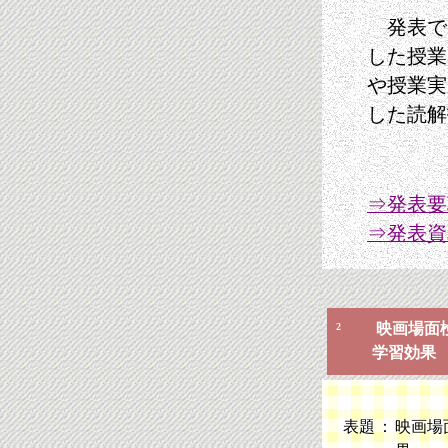
発表では
した授業
や授業実
した読解
⇒発表要
⇒発表資
映画場面検
2
学習効果
表題
：
映画場