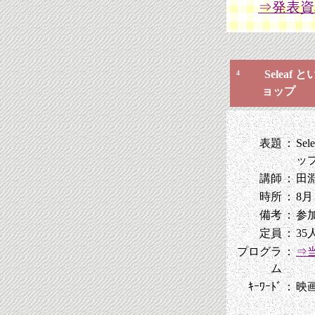
⇒発表資
Selea
4
ョップ
表題
：
S
ッ
講師
：
田
時所
：
8月
備考
：
参
定員
：
35
プログラ
：
⇒
ム
ｷｰﾜｰﾄﾞ
：
映