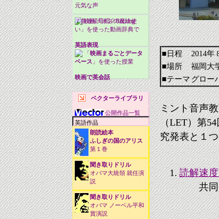
元気な声
７曲連続暗唱／Reciting
映画「オズの魔法使
い」を使った動画辞典で
英語表現
■日程
2014年
「
映画まるごとデータ
ベース
」を使った授業
■場所
福岡大
映画で英会話
■テーマ
グロー
ベクターライブラリ
ミント音声教
公開作品一覧
（LET）第
英語作品
朗読絵本
究発表と１つ
ふしぎの国のアリス
第１巻
聞き取りドリル
読解速度
オバマ大統領 就任演
説
共同
聞き取りドリル
オバマ ノーベル平和
賞演説