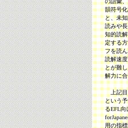
の語彙、
韻符号化
と、未知
読みや長
知的読解
定する方
フを読ん
読解速度
とが難し
解力に合
上記目
という予
るEFL向け
forJa
用の指標 Mi