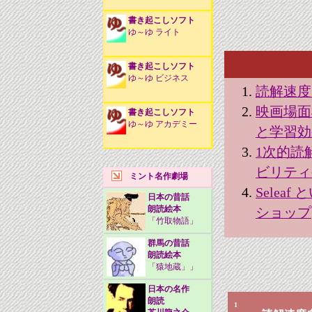
書き起こしソフト
ゆ～ゆ ライト
書き起こしソフト
ゆ～ゆ ビジネス
読解速度
映画場面
書き起こしソフト
ゆ～ゆ アカデミー
と学習効
1次的読
ビリティ
ミント名作劇場
Sele
日本の昔話
朗読絵本
ショップ
「竹取物語」
群馬の昔話
朗読絵本
「猿地蔵」」
日本の名作
朗読
1