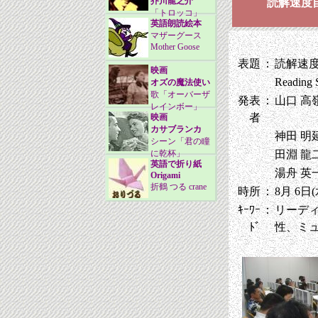
芥川龍之介
読解速度
「トロッコ」
英語朗読絵本
マザーグース
Mother Goose
表題
：
読解速
映画
Reading S
オズの魔法使い
歌「オーバーザ
発表
：
山口 高
レインボー」
者
映画
カサブランカ
神田 明
シーン「君の瞳
に乾杯」
田淵 龍
英語で折り紙
湯舟 英
Origami
折鶴 つる crane
時所
：
8月 6日(水
ｷｰﾜｰ
：
リーデ
ﾄﾞ
性、ミ