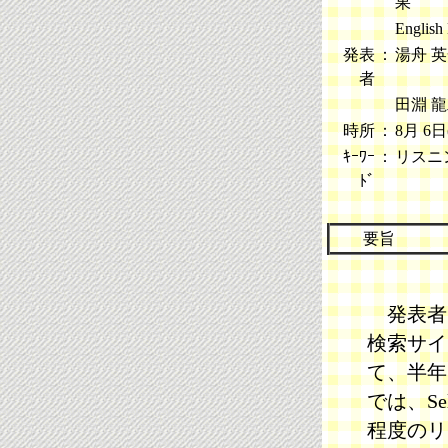
果
English 
発表
：
湯舟 
者
田淵 
時所
：
8月 6日(
ｷｰﾜｰ
：
リスニン
ﾄﾞ
要旨
発表者ら
検索サイ
て、半年
では、S
程度のリ