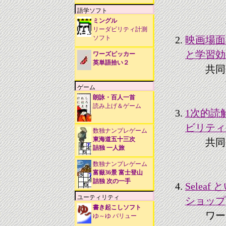
語学ソフト
ミングル
リーダビリティ計測
ソフト
映画場面
と学習効
ワーズピッカー
英単語拾い２
共同
ゲーム
朗詠・百人一首
読み上げ＆ゲーム
1次的読
ビリティ
数独ナンプレゲーム
東海道五十三次
共同
詰独 一人旅
数独ナンプレゲーム
富嶽36景 富士登山
詰独 次の一手
Sele
ユーティリティ
ショップ
書き起こしソフト
ワー
ゆ～ゆ バリュー