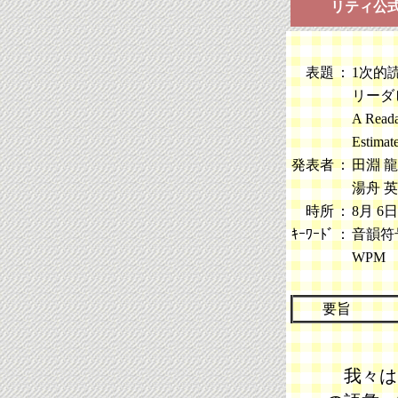
リティ公
表題
：
1次的
リーダ
A Reada
Estimat
発表者
：
田淵 
湯舟 
時所
：
8月 6日(
ｷｰﾜｰﾄﾞ
：
音韻符号化
WPM
要旨
我々は