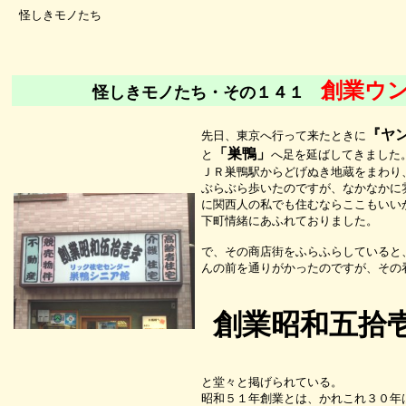
怪しきモノたち
創業ウ
怪しきモノたち・その１４１
『ヤ
先日、東京へ行って来たときに
「巣鴨」
と
へ足を延ばしてきました
ＪＲ巣鴨駅からどげぬき地蔵をまわり
ぶらぶら歩いたのですが、なかなかに
に関西人の私でも住むならここもいい
下町情緒にあふれておりました。
で、その商店街をふらふらしていると
んの前を通りがかったのですが、その
創業昭和五拾
と堂々と掲げられている。
昭和５１年創業とは、かれこれ３０年