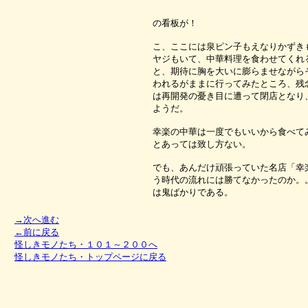
の看板が！
こ、ここには泉ピン子もえなりかずき
ヤジもいて、中華料理を食わせてくれ
と、期待に胸を大いに膨らませながら
われるがままに行ってみたところ、残
は再開発の憂き目に遭って閉店となり
ようだ。
幸楽の中華は一度でもいいから食べて
とあっては致し方ない。
でも、あんだけ頑張っていた名店「幸
う時代の流れには勝てなかったのか。
は鬼ばかりである。
→次へ進む
←前に戻る
怪しきモノたち・１０１～２００へ
怪しきモノたち・トップページに戻る