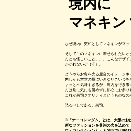
境内に
マネキン
なぜ境内に突如としてマネキンが立っ
そしてこのマネキンに着せられたレオ
んとも怪しいこと。。。こんなデザイ
かかれないぞ（汗）。
どうやらお灸を売る屋台のイメージキ
内しかも本堂の横にいきなりこいつを
ょっと不気味すぎるが、境内を行き来
んは別に気にも留めずに熱心にお参り
これが巣鴨クオリティというものなの
恐るべしである、巣鴨。
※「ナニコレマダム」とは、大阪のお
新なファッションを尊崇の念を込めて
ワ・コレクション）」と関西では呼ば