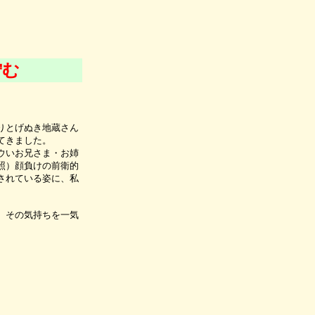
佇む
りとげぬき地蔵さん
てきました。
ウいお兄さま・お姉
照）顔負けの前衛的
されている姿に、私
、その気持ちを一気