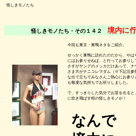
怪しきモノたち
境内に
怪しきモノたち・その１４２
今回も東京・巣鴨ネタをご紹介。
せっかく巣鴨に訪れたのだから、やは
にはお参りせねば、と行ってお参りし
さすがヤングのメッカだけあって、ナ
さま方がナニコレマダム（※下記注参
な出で立ちでみなさんご熱心にお参り
も敬虔な気持ちでお祈りしました。
で、すっきりした気分でお堂を出ると
に吹き飛ばす程の怪しきモノが！
なんで