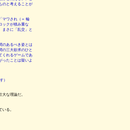
ものと考えることが
「マワされ（＝ 輪
ロックが積み重な
。まさに「乱交」と
間のあるべき姿とは
間の三大欲求のひと
てくれるゲームであ
がったことは疑いよ
す）
壮大な理論だ。
ている。