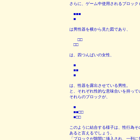
さらに、ゲーム中使用されるブロック
■■■
■
は男性器を横から見た図であり、
□□
□□
は、四つんばいの女性、
■
■■
■
は、性器を露出させている男性。
と、それぞれ性的な意味合いを持って
それらのブロックが、
■
■■□□
■□□
このように結合する様子は、性行為そ
あると言えるでしょう。
「ブロックが隙間に挿入され、一列に