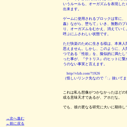
いうルールも、オーガズムを表現した
出来ます。
ゲームに使用されるブロックは常に、
姦）ながら、堕ちて」いき、無数のブ
り、オーガズムをむかえ、消えていく
呼ぶにふさわしい状態です。
ただ快楽のために生きる様は、本来人
思えません。しかし、このように、人
つである「性欲」を、擬似的に満たし
った事が、『テトリス』のヒットに繋
うのない事実と言えます。
http//vlzh.com/?1926
（怪しいリンク先なので「:」抜いてま
これは私も想像がつかなかったほどの
或る意味天才であるが、アホだな。
でも、彼の更なる研究に大いに期待し
→次へ進む
←前に戻る