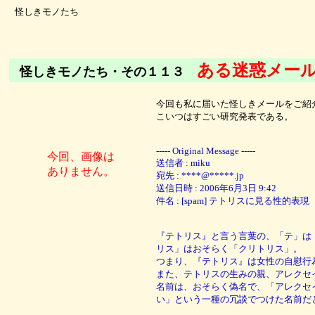
怪しきモノたち
ある迷惑メー
怪しきモノたち・その１１３
今回も私に届いた怪しきメールをご紹
こいつはすごい研究発表である。
----- Original Message -----
今回、画像は
送信者 : miku
ありません。
宛先 : ****@*****.jp
送信日時 : 2006年6月3日 9:42
件名 : [spam] テトリスに見る性的表現
『テトリス』と言う言葉の、「テ」は
リス」はおそらく「クリトリス」。
つまり、『テトリス』は女性の自慰行
また、テトリスの生みの親、アレクセ
名前は、おそらく偽名で、「アレクセ
い」という一種の冗談でつけた名前だ