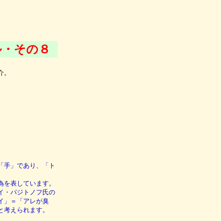
ル・その８
介。
「手」であり、「ト
為を表しています。
イ・パジトノフ氏の
イ」＝「アレが臭
と考えられます。