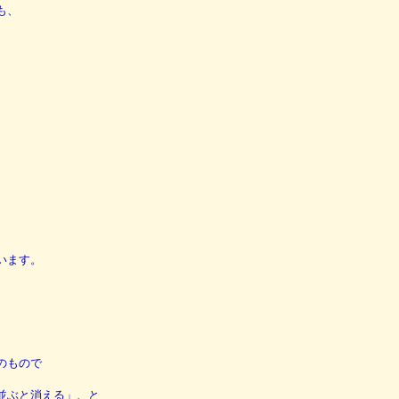
も、
います。
のもので
並ぶと消える」、と