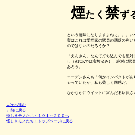
煙
禁
たく
ず
という意味になりますよねぇ。。。い
実はこれは愛煙家の駅員の洒落の利い
のではないのだろうか？
「えんきん」なんて打ち込んでも絶対
し（ATOKでは実験済み）、絶対に駅
あろう。
エーデンさんも「何かインパクトがあ
ゃっていたが、私も禿しく同感だ。
なかなかにウイットに富んだる駅員さ
→次へ進む
←前に戻る
怪しきモノたち・１０１～２００へ
怪しきモノたち・トップページに戻る