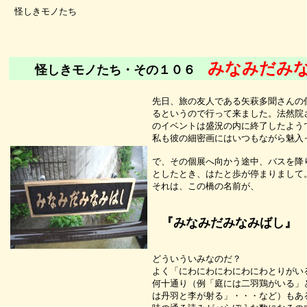
怪しきモノたち
みなみだみ
怪しきモノたち・その１０６
先日、旅の友人である矢萩多聞さんの
るというので行って来ました。法然院
のイベントは盛況の内に終了したよう
私も彼の細密画にはいつもながら魅入
で、その個展へ向かう途中、バスを降
としたとき、はたと歩が停まりまして
それは、この橋の名前が、
『みなみだみなみばし』
どういういみなのだ？
よく「にわにわにわにわにわとりがい
何十通り（例「庭には二羽鶏がいる」
は丹羽と李が射る」・・・など）もあ