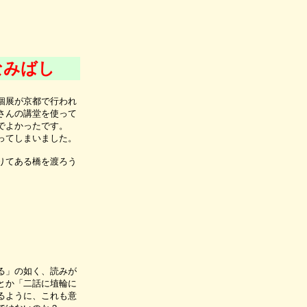
なみばし
個展が京都で行われ
さんの講堂を使って
でよかったです。
ってしまいました。
りてある橋を渡ろう
。
る」の如く、読みが
とか「二話に埴輪に
るように、これも意