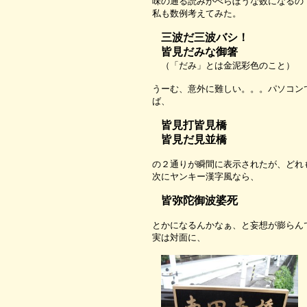
味の通る読みがべらぼうな数になるの
私も数例考えてみた。
三波だ三波バシ！
皆見だみな御箸
（「だみ」とは金泥彩色のこと）
うーむ、意外に難しい。。。パソコン
ば、
皆見打皆見橋
皆見だ見並橋
の２通りが瞬間に表示されたが、どれ
次にヤンキー漢字風なら、
皆弥陀御波婆死
とかになるんかなぁ、と妄想が膨らん
実は対面に、