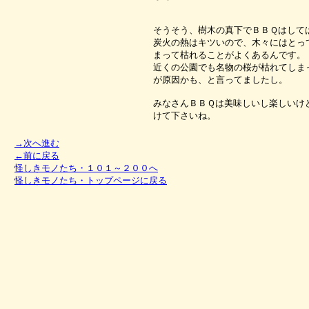
そうそう、樹木の真下でＢＢＱはして
炭火の熱はキツいので、木々にはとっ
まって枯れることがよくあるんです。
近くの公園でも名物の桜が枯れてしま
が原因かも、と言ってましたし。
みなさんＢＢＱは美味しいし楽しいけ
けて下さいね。
→次へ進む
←前に戻る
怪しきモノたち・１０１～２００へ
怪しきモノたち・トップページに戻る