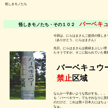
怪しきモノたち
バーベキ
怪しきモノたち・その１０２
今回は、にらはまさんご提供の怪しき
（ありがとう、にらはまさん）
先日、にらはまさんは新緑まぶしい堺
たそうですが、そこに貼られていた看
バーベキュウ
禁止
区域
なんか一字多いような気がする。。。
も「バーベキウー」でもそれなりに意
のだけど、これは我々日本人にはちょ
なぁ。