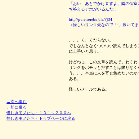
「おい、あとでかけ直すよ。隣の個室
ち答えるアホがいるんだ!」
http//pure.serebu.biz/?j34
（怪しいリンク先なので「:」抜いてま
。。。く、くだらない。
でもなんとなくついつい読んでしまう
に上手いと思う。
けどねぇ、この文章を読んで、わくわ
リンクをポチッと押すことは限りなく
う。。。本当に人を寄せ集めたいのか
ある。
怪しいメールである。
→次へ進む
←前に戻る
怪しきモノたち・１０１～２００へ
怪しきモノたち・トップページに戻る