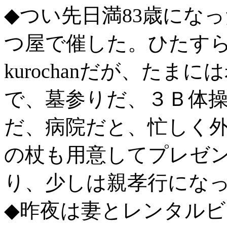
◆つい先日満83歳にな
つ屋で催した。ひたす
kurochanだが、た
で、墓参りだ、３Ｂ体
だ、病院だと、忙しく
の杖も用意してプレゼ
り、少しは親孝行にな
◆昨夜は妻とレンタル