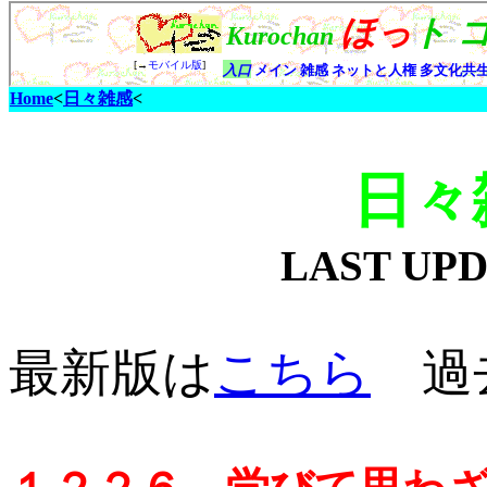
Home
<
日々雑感
<
日々
LAST UP
最新版は
こちら
過去