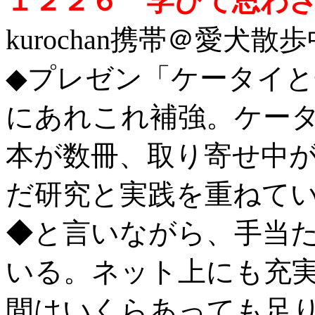
１２２６ 学びて思わ
kurochan携帯＠愛犬散歩中 
◆プレゼン「ケータイ
にあれこれ補強。ケー
本が数冊、取り寄せ中
だ研究と実践を重ねて
◆と言いながら、手当
いる。ネット上にも充
間はいくらあっても足