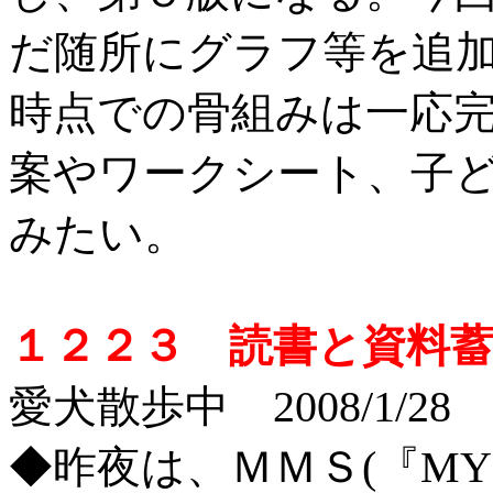
だ随所にグラフ等を追
時点での骨組みは一応
案やワークシート、子
みたい。
１２２３ 読書と資料
愛犬散歩中 2008/1/28
◆昨夜は、ＭＭＳ(『MY M