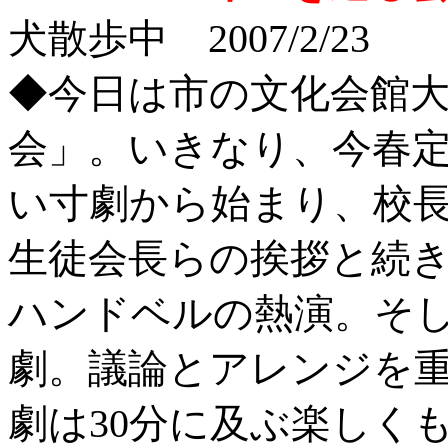
犬散歩中 2007/2/23
◆今日は市の文化会館
会」。いきなり、今春
い寸劇から始まり、校
生徒会長らの挨拶と続
ハンドベルの熱演。そ
劇。議論とアレンジを
劇は30分に及ぶ楽しく