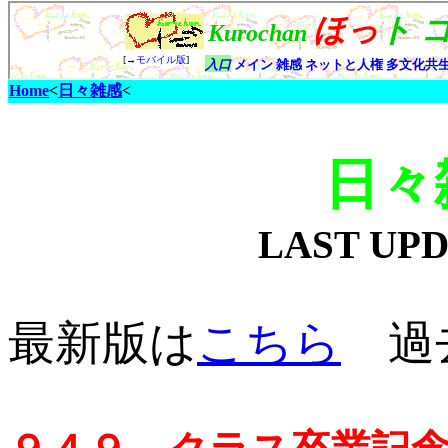
Home
<
日々雑感
<
日々
LAST UP
最新版は
こちら
過去