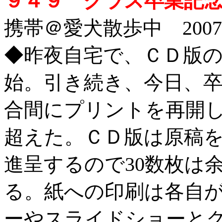
９４９ クラス卒業記念
携帯＠愛犬散歩中 2007/2
◆
昨夜自宅で、ＣＤ版
始。引き続き、今日、
合間にプリントを再開
超えた。ＣＤ版は原稿
進呈するので30数枚は
る。紙への印刷は各自
ーやスライドショーと