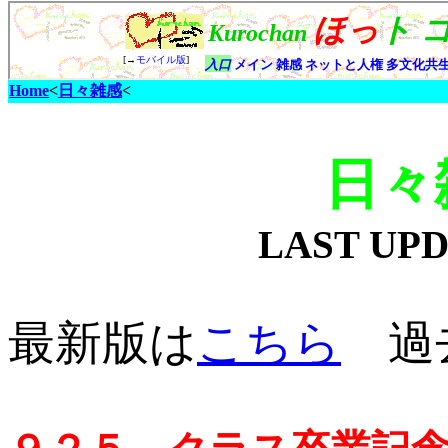
Home
<
日々雑感
<
日々
LAST UP
最新版は
こちら
過去