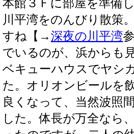
本館３Ｆに部屋を準備
川平湾をのんびり散策
すね【→
深夜の川平湾
参
でいるのが、浜からも
ベキューハウスでヤシ
た。オリオンビールを
良くなって、当然波照
した。体長が万全なら