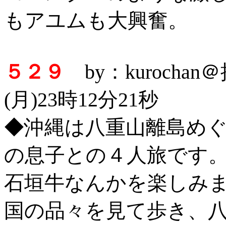
もアユムも大興奮。
５２９
by：kurocha
(月)23時12分21秒
◆沖縄は八重山離島め
の息子との４人旅です
石垣牛なんかを楽しみ
国の品々を見て歩き、