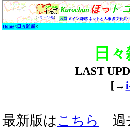
Home
<
日々雑感
<
日々
LAST UP
[→
最新版は
こちら
過去