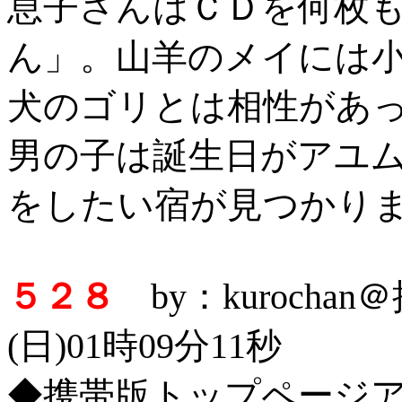
息子さんはＣＤを何枚
ん」。山羊のメイには小付
犬のゴリとは相性があ
男の子は誕生日がアユ
をしたい宿が見つかり
５２８
by：kurocha
(日)01時09分11秒
◆携帯版トップページ