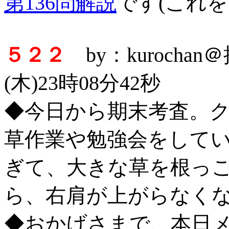
第136問解説
です(これ
５２２
by：kurocha
(木)23時08分42秒
◆今日から期末考査。
草作業や勉強会をして
ぎて、大きな草を根っ
ら、右肩が上がらなく
◆おかげさまで、本日メ