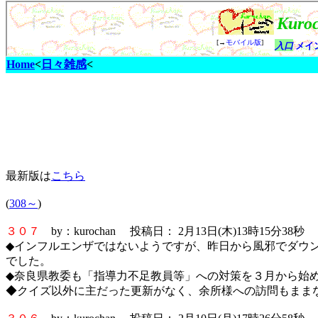
Home
<
日々雑感
<
最新版は
こちら
(
308～
)
３０７
by：kurochan 投稿日： 2月13日(木)13時15分38秒
◆インフルエンザではないようですが、昨日から風邪でダウ
でした。
◆奈良県教委も「指導力不足教員等」への対策を３月から始
◆クイズ以外に主だった更新がなく、余所様への訪問もまま