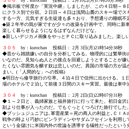
３０６
by：kurochan 投稿日： 2月10日(月)17時26分58秒
◆掲示板で何度か「実況中継」しましたが、この４日朝～８
にクラス別で分宿。２日目～４日は浅間山麓のスキー場でス
する一方、元気すぎる生徒達も多々おり、予想通りの睡眠不足に
◆築２年半の我が家ですが少々の改築を計画中で、同時に新
楽しく暮らせるようになるはずなんだけどな。
◆新しいデジカメ画像をやっとＰＣに取り込みました。楽し
３０５
by：kurochan 投稿日： 2月 3日(月)21時54分38秒
◆昔から雑踏嫌いの自分を分析してみる。物理的には繁華街の
いなのだ。見知らぬ人との接点を回避しようとすることが嫌
たくない雰囲気を醸す奴は悲しいのだ。異国の市場の方が温
まい。(「人間的な」への投稿)
◆明日から修学旅行の引率。４泊４日で信州に出かける。１
場のホテルで２泊して前後３日間のスキー実習。最後は車中
３０４
by：kurochan 投稿日： 2月 2日(日)22時07分31秒
◆１～２日と、義姉家族と福井旅行に行って来た。初日金沢
刻より仕事が入ったのだ。でもぐっとくつろげた旅行でした
◆ブッシュジュニアは､軍需産業＝死の商人の利益と､ＣＩＡ
戦争の時より巧妙にビンラディンやサダムフセインを利用している
という金儲けに米国内外の世論を誘導する犠牲だったという分