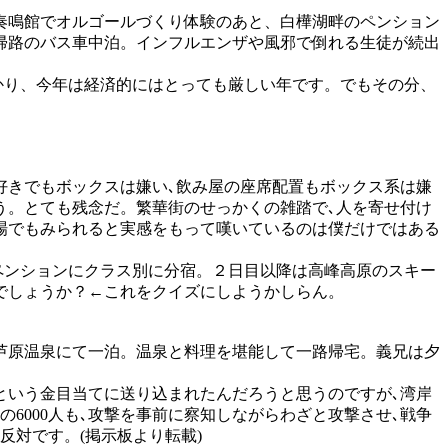
奏鳴館でオルゴールづくり体験のあと、白樺湖畔のペンション
帰路のバス車中泊。インフルエンザや風邪で倒れる生徒が続出
かり、今年は経済的にはとっても厳しい年です。でもその分、
好きでもボックスは嫌い､飲み屋の座席配置もボックス系は嫌
う。とても残念だ。繁華街のせっかくの雑踏で､人を寄せ付け
場でもみられると実感をもって嘆いているのは僕だけではある
ペンションにクラス別に分宿。２日目以降は高峰高原のスキー
でしょうか？←これをクイズにしようかしらん。
芦原温泉にて一泊。温泉と料理を堪能して一路帰宅。義兄は夕
という金目当てに送り込まれたんだろうと思うのですが､湾岸
Ｃの6000人も､攻撃を事前に察知しながらわざと攻撃させ､戦争
対です。(掲示板より転載)