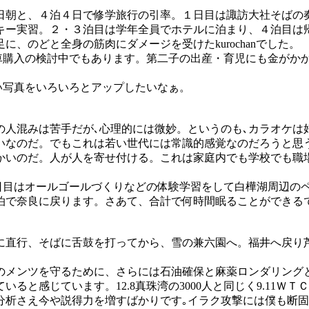
日朝と、４泊４日で修学旅行の引率。１日目は諏訪大社そばの
キー実習。２・３泊目は学年全員でホテルに泊まり、４泊目は
、のどと全身の筋肉にダメージを受けたkurochanでした。
車購入の検討中でもあります。第二子の出産・育児にも金がか
い写真をいろいろとアップしたいなぁ。
人混みは苦手だが､心理的には微妙。というのも､カラオケは
いなのだ。でもこれは若い世代には常識的感覚なのだろうと思
かいのだ。人が人を寄せ付ける。これは家庭内でも学校でも職
日目はオールゴールづくりなどの体験学習をして白樺湖周辺の
泊で奈良に戻ります。さあて、合計で何時間眠ることができる
に直行、そばに舌鼓を打ってから、雪の兼六園へ。福井へ戻り
。
のメンツを守るために、さらには石油確保と麻薬ロンダリング
と感じています。12.8真珠湾の3000人と同じく9.11ＷＴ
析さえ今や説得力を増すばかりです｡イラク攻撃には僕も断固反