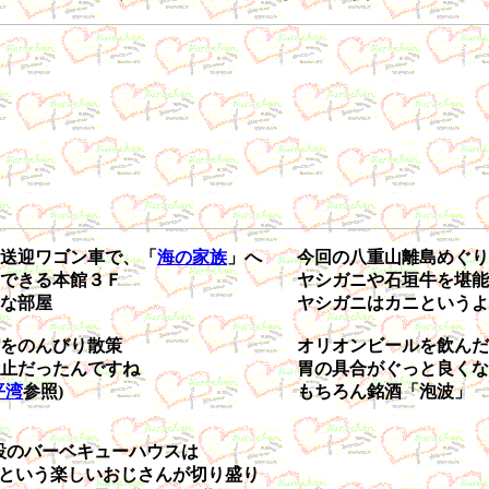
送迎ワゴン車で、「
海の家族
」へ
今回の八重山離島めぐり
できる本館３Ｆ
ヤシガニや石垣牛を堪能
な部屋
ヤシガニはカニというよ
をのんびり散策
オリオンビールを飲んだ
止だったんですね
胃の具合がぐっと良くな
平湾
参照)
もちろん銘酒「泡波」
設のバーベキューハウスは
という楽しいおじさんが切り盛り