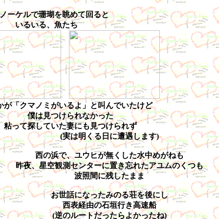
ノーケルで珊瑚を眺めて回ると
いるいる、魚たち
かが「クマノミがいるよ」と叫んでいたけど
僕は見つけられなかった
粘って探していた妻にも見つけられず
(実は明くる日に遭遇します)
西の浜で、ユウヒが無くした水中めがねも
昨夜、星空観測センターに置き忘れたアユムのくつも
波照間に残したまま
お世話になったみのる荘を後にし
西表経由の石垣行き高速船
(逆のルートだったらよかったね)