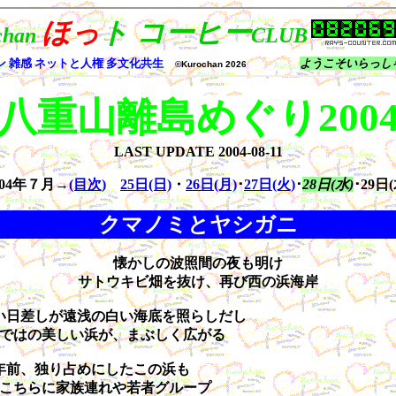
八重山離島めぐり200
LAST UPDATE
2004-08-11
004年７月→
(目次)
25日(日)
・
26日(月)
･
27日(火)
･
28日(水)
･29日(
クマノミとヤシガニ
懐かしの波照間の夜も明け
サトウキビ畑を抜け、再び西の浜海岸
い日差しが遠浅の白い海底を照らしだし
ではの美しい浜が、まぶしく広がる
0年前、独り占めにしたこの浜も
こちらに家族連れや若者グループ