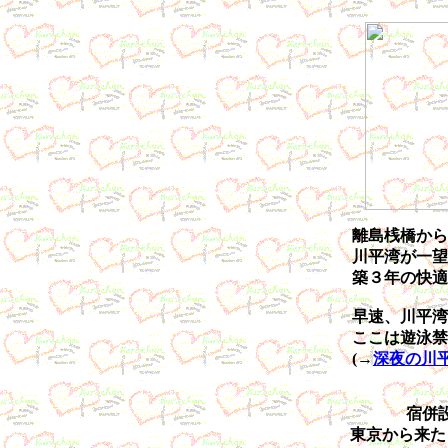
離島桟橋から
川平湾が一望
築３年の快適
早速、川平湾
ここは遊泳禁
(→
深夜の川
宿併
東京から来た