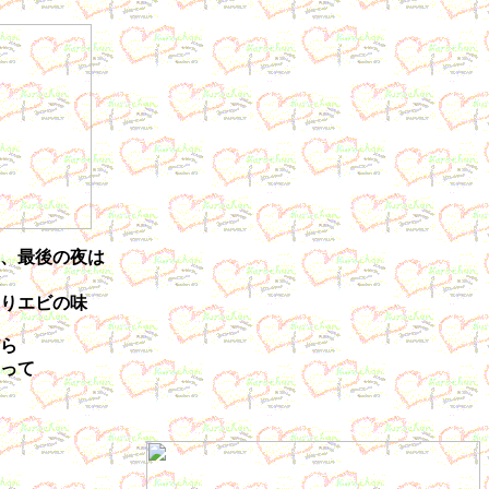
、最後の夜は
りエビの味
ら
って