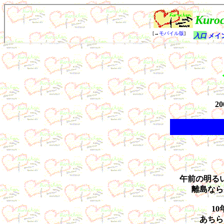
2
午前の明る
離島なら
1
あちら