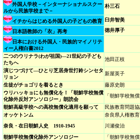
外国人学校－インターナショナルスクー
朴三石
ルから民族学校まで－
臼井智美
イチからはじめる外国人の子どもの教育
徳井厚子
日本語教師の「衣」再考
日本における外国人・民族的マイノリテ
ィー人権白書2012
二つのウリナラ(わが祖国)―21世紀の子ども
池田正枝
たちへ
演じつづけて―ひとり芝居身世打鈴シンセタ
新屋英子
リョン
生徒がチョゴリを着るとき
藤原史朗
ウリハッキョにも無償化を！「朝鮮学校無償
「朝鮮学校無償
化除外反対アンソロジー」朗読会
朝鮮高級学校への高校無償化適用を願って
民族教育問題協
オッケトンム
奈良県人権教育
奈良・在日朝鮮人史 1910-1945
川瀬俊治
朝鮮学校無償化除外アンソロジー
「朝鮮学校無償