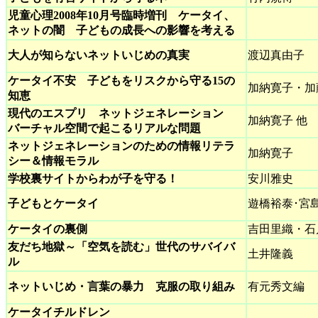
児童心理2008年10月号臨時増刊 ケータイ、
ネットの闇 子どもの成長への影響を考える
大人が知らないネットいじめの真実
渡辺真由子
ケータイ不安 子どもをリスクから守る15の
加納寛子・加
知恵
現代のエスプリ ネットジェネレーション
加納寛子 他
バーチャル空間で起こるリアルな問題
ネットジェネレーションのための情報リテラ
加納寛子
シー＆情報モラル
学校裏サイトからわが子を守る！
安川雅史
子どもとケータイ
遊橋裕泰･宮
ケータイの裏側
吉田里織・石
友だち地獄～「空気を読む」世代のサバイバ
土井隆義
ル
ネットいじめ・言葉の暴力 克服の取り組み
有元秀文編
ケータイチルドレン