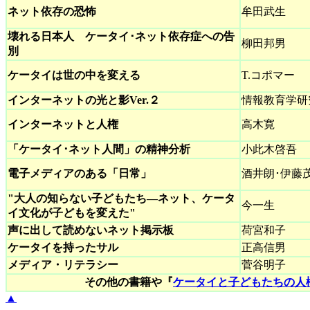
ネット依存の恐怖
牟田武生
壊れる日本人 ケータイ･ネット依存症への告
柳田邦男
別
ケータイは世の中を変える
T.コポマー
インターネットの光と影Ver.２
情報教育学研
インターネットと人権
高木寛
「ケータイ･ネット人間」の精神分析
小此木啓吾
電子メディアのある「日常」
酒井朗･伊藤
"大人の知らない子どもたち―ネット、ケータ
今一生
イ文化が子どもを変えた"
声に出して読めないネット掲示板
荷宮和子
ケータイを持ったサル
正高信男
メディア・リテラシー
菅谷明子
その他の書籍や『
ケータイと子どもたちの人
▲