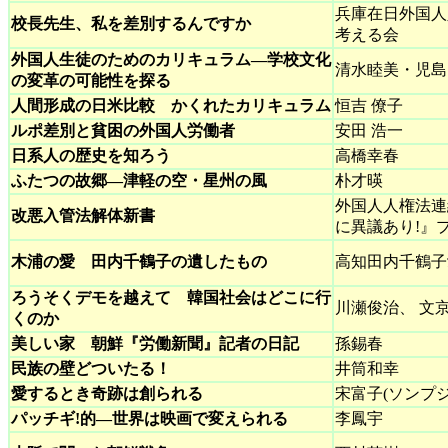
兵庫在日外国人
校長先生、私を差別するんですか
考える会
外国人生徒のためのカリキュラム―学校文化
清水睦美・児島
の変革の可能性を探る
人間形成の日米比較 かくれたカリキュラム
恒吉 僚子
ルポ差別と貧困の外国人労働者
安田 浩一
日系人の歴史を知ろう
高橋幸春
ふたつの故郷―津軽の空・星州の風
朴才暎
外国人人権法連
改悪入管法解体新書
に異議あり!』
木浦の愛 田内千鶴子の遺したもの
高知田内千鶴子
ろうそくデモを越えて 韓国社会はどこに行
川瀬俊治、 文
くのか
美しい家 朝鮮『労働新聞』記者の日記
孫錫春
民族の壁どついたる！
井筒和幸
愛するとき奇跡は創られる
宋富子(ソンプジ
パッチギ!的―世界は映画で変えられる
李鳳宇