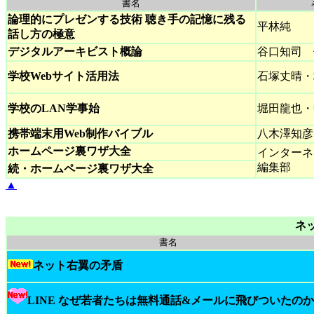
書名
論理的にプレゼンする技術 聴き手の記憶に残る
平林純
話し方の極意
デジタルアーキビスト概論
谷口知司 
学校Webサイト活用法
石塚丈晴・
学校のLAN学事始
堀田龍也・
携帯端末用Web制作バイブル
八木澤知彦
ホームページ裏ワザ大全
インターネ
編集部
続・ホームページ裏ワザ大全
▲
ネッ
書名
ネット右翼の矛盾
LINE なぜ若者たちは無料通話&メールに飛びついたの