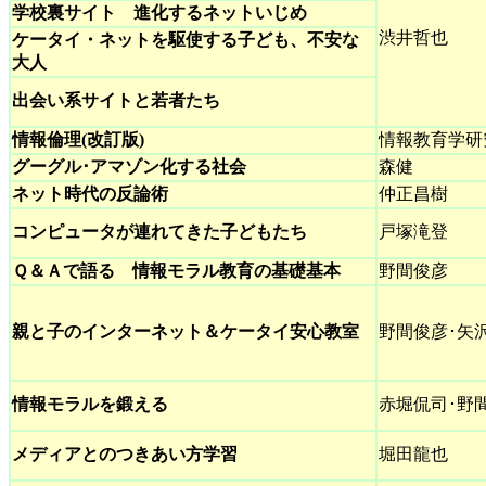
学校裏サイト 進化するネットいじめ
渋井哲也
ケータイ・ネットを駆使する子ども、不安な
大人
出会い系サイトと若者たち
情報倫理(改訂版)
情報教育学研
グーグル･アマゾン化する社会
森健
ネット時代の反論術
仲正昌樹
コンピュータが連れてきた子どもたち
戸塚滝登
Ｑ＆Ａで語る 情報モラル教育の基礎基本
野間俊彦
親と子のインターネット＆ケータイ安心教室
野間俊彦･矢
情報モラルを鍛える
赤堀侃司･野
メディアとのつきあい方学習
堀田龍也