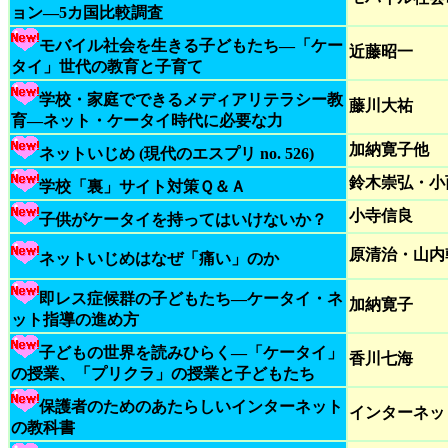
ョン―5カ国比較調査
モバイル社会を生きる子どもたち―「ケー
近藤昭一
タイ」世代の教育と子育て
学校・家庭でできるメディアリテラシー教
藤川大祐
育―ネット・ケータイ時代に必要な力
加納寛子他
ネットいじめ (現代のエスプリ no. 526)
鈴木崇弘・小
学校「裏」サイト対策Ｑ＆Ａ
小寺信良
子供がケータイを持ってはいけないか？
原清治・山内
ネットいじめはなぜ「痛い」のか
即レス症候群の子どもたち―ケータイ・ネ
加納寛子
ット指導の進め方
子どもの世界を読みひらく―「ケータイ」
香川七海
の授業、「プリクラ」の授業と子どもたち
保護者のためのあたらしいインターネット
インターネッ
の教科書