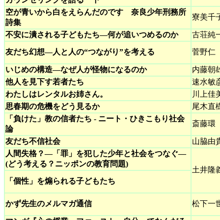
空が青いから白をえらんだのです 奈良少年刑務所
寮美千
詩集
不安に潰される子どもたち―何が追いつめるのか
古荘純
友だち幻想―人と人の“つながり”を考える
菅野仁
いじめの構造―なぜ人が怪物になるのか
内藤朝
他人を見下す若者たち
速水敏
わたしはレンタルお姉さん。
川上佳
思春期の危機をどう見るか
尾木直
「負けた」教の信者たち - ニート・ひきこもり社会
斎藤環
論
友だち不信社会
山脇由
人間失格？―「罪」を犯した少年と社会をつなぐ―
(どう考える？ニッポンの教育問題)
土井隆
「個性」を煽られる子どもたち
かず先生のメルマガ通信
松下一