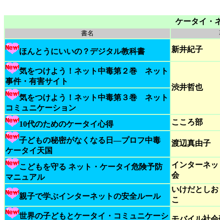
ケータイ・ネ
書名
新井紀子
ほんとうにいいの？デジタル教科書
気をつけよう！ネット中毒第２巻 ネット
事件・有害サイト
渋井哲也
気をつけよう！ネット中毒第３巻 ネット
コミュニケーション
こころ部
10代のためのケータイ心得
子どもの秘密がなくなる日―プロフ中毒
渡辺真由子
ケータイ天国
インターネッ
こどもを守る ネット・ケータイ危険予防
会
マニュアル
いけだとしお
親子で学ぶインターネットの安全ルール
こ
世界の子どもとケータイ・コミュニケーシ
モバイル社会