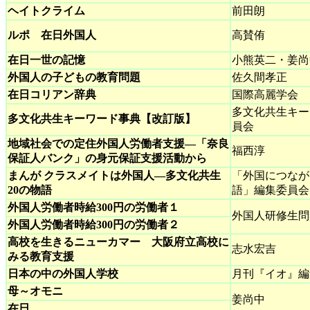
ヘイトクライム
前田朗
ルポ 在日外国人
高賛侑
在日一世の記憶
小熊英二・姜尚
外国人の子どもの教育問題
佐久間孝正
在日コリアン辞典
国際高麗学会
多文化共生キー
多文化共生キーワード事典【改訂版】
員会
地域社会での定住外国人労働者支援―「奈良
福西淳
保証人バンク」の身元保証支援活動から
まんが クラスメイトは外国人―多文化共生
「外国につなが
20の物語
語」編集委員会
外国人労働者時給300円の労働者１
外国人研修生問
外国人労働者時給300円の労働者２
高校を生きるニューカマー 大阪府立高校に
志水宏吉
みる教育支援
日本の中の外国人学校
月刊『イオ』編
母～オモニ
姜尚中
在日