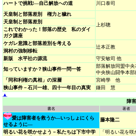
ハートで挑戦!―自己解放への道
川口泰司
天皇制と部落差別 権力と穢れ
天皇制と部落差別
上杉聰
これでわかった！部落の歴史 私のダイ
ガク講座
ケガレ意識と部落差別を考える
辻本正教
洞村の強制移転
新版 水平社の源流
守安敏司 他
部落解放同盟中央
知っていますか？狭山事件一問一答
中央狭山闘争本部
「同和利権の真相」の深層
宮崎學 他
狭山事件－石川一雄、四十一年目の真実
鎌田 慧
▲
障害
書名
著者
愛は障害者を救うか―いっしょにくら
藤本隆二
せるように―
明るい花を咲かせよう－私たちは下市中学
「明るい花を咲