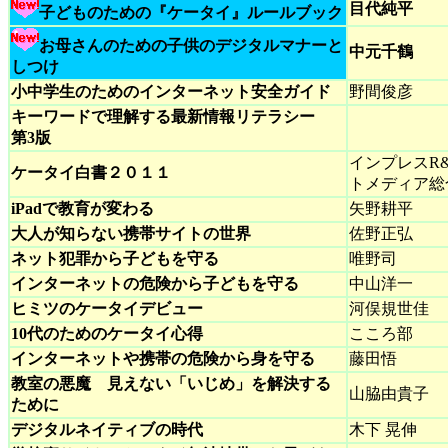
目代純平
子どものための『ケータイ』ルールブック
お母さんのための子供のデジタルマナーと
中元千鶴
しつけ
小中学生のためのインターネット安全ガイド
野間俊彦
キーワードで理解する最新情報リテラシー
第3版
インプレスR
ケータイ白書２０１１
トメディア総
iPadで教育が変わる
矢野耕平
大人が知らない携帯サイトの世界
佐野正弘
ネット犯罪から子どもを守る
唯野司
インターネットの危険から子どもを守る
中山洋一
ヒミツのケータイデビュー
河俣規世佳
10代のためのケータイ心得
こころ部
インターネットや携帯の危険から身を守る
藤田悟
教室の悪魔 見えない「いじめ」を解決する
山脇由貴子
ために
デジタルネイティブの時代
木下 晃伸