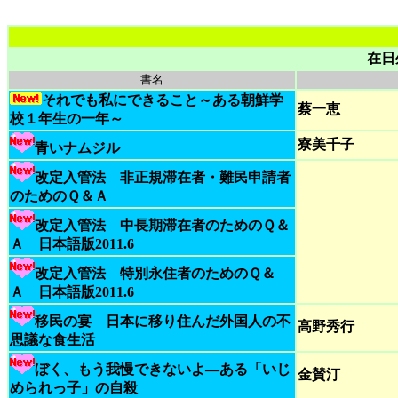
在日
書名
それでも私にできること～ある朝鮮学
蔡一恵
校１年生の一年～
寮美千子
青いナムジル
改定入管法 非正規滞在者・難民申請者
のためのＱ＆Ａ
改定入管法 中長期滞在者のためのＱ＆
Ａ 日本語版2011.6
改定入管法 特別永住者のためのＱ＆
Ａ 日本語版2011.6
移民の宴 日本に移り住んだ外国人の不
高野秀行
思議な食生活
ぼく、もう我慢できないよ―ある「いじ
金賛汀
められっ子」の自殺