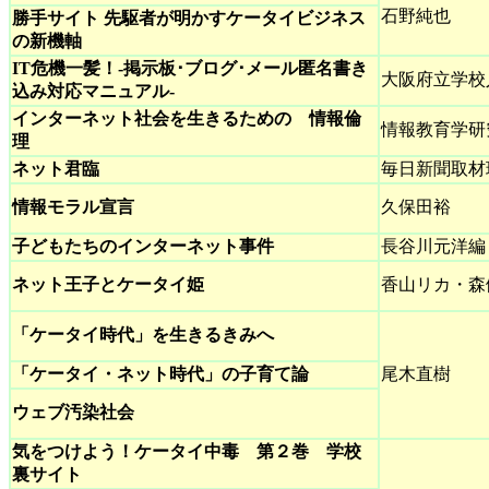
石野純也
勝手サイト 先駆者が明かすケータイビジネス
の新機軸
IT危機一髪！-掲示板･ブログ･メール匿名書き
大阪府立学校
込み対応マニュアル-
インターネット社会を生きるための 情報倫
情報教育学研
理
ネット君臨
毎日新聞取材
情報モラル宣言
久保田裕
子どもたちのインターネット事件
長谷川元洋編
ネット王子とケータイ姫
香山リカ・森
「ケータイ時代」を生きるきみへ
「ケータイ・ネット時代」の子育て論
尾木直樹
ウェブ汚染社会
気をつけよう！ケータイ中毒 第２巻 学校
裏サイト