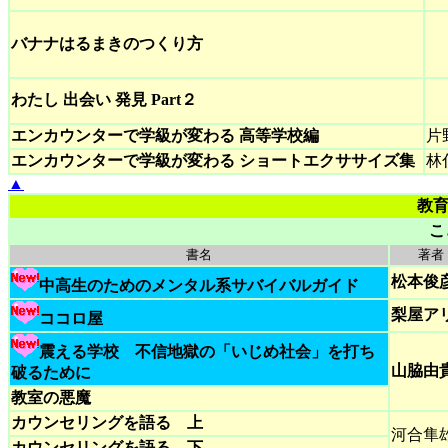
バナナはるまきのつくり方
わたし 出会い 発見 Part２
エンカウンターで学級が変わる 高等学校編
片
エンカウンターで学級が変わる ショートエクササイズ集
林
▲
教育
こ
書名
著者
松本俊
中高生のためのメンタル系サバイバルガイド
梨屋ア
ココロ屋
震える学校 不信地獄の「いじめ社会」を打ち
山脇由
破るために
教室の悪魔
カウンセリングを語る 上
河合隼
カウンセリングを語る 下