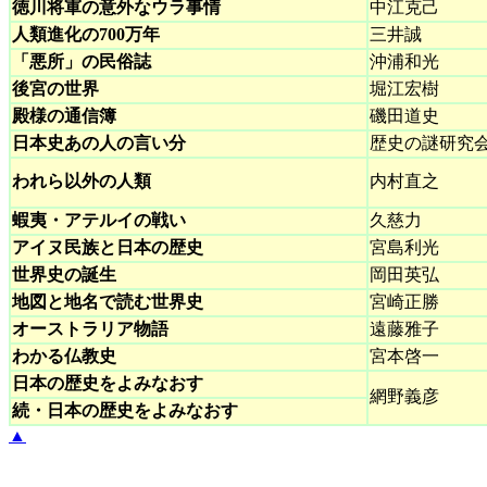
徳川将軍の意外なウラ事情
中江克己
人類進化の700万年
三井誠
「悪所」の民俗誌
沖浦和光
後宮の世界
堀江宏樹
殿様の通信簿
磯田道史
日本史あの人の言い分
歴史の謎研究
われら以外の人類
内村直之
蝦夷・アテルイの戦い
久慈力
アイヌ民族と日本の歴史
宮島利光
世界史の誕生
岡田英弘
地図と地名で読む世界史
宮崎正勝
オーストラリア物語
遠藤雅子
わかる仏教史
宮本啓一
日本の歴史をよみなおす
網野義彦
続・日本の歴史をよみなおす
▲