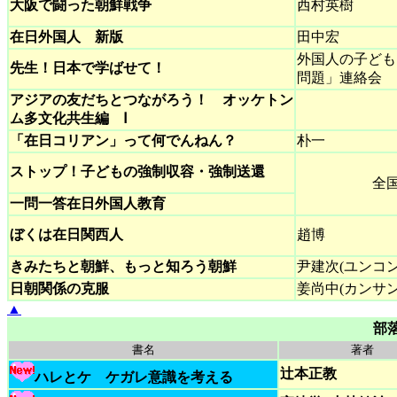
大阪で闘った朝鮮戦争
西村英樹
在日外国人 新版
田中宏
外国人の子ども
先生！日本で学ばせて！
問題」連絡会
アジアの友だちとつながろう！ オッケトン
ム多文化共生編 Ⅰ
「在日コリアン」って何でんねん？
朴一
ストップ！子どもの強制収容・強制送還
全
一問一答在日外国人教育
ぼくは在日関西人
趙博
きみたちと朝鮮、もっと知ろう朝鮮
尹建次(ユンコン
日朝関係の克服
姜尚中(カンサ
▲
部落
書名
著者
辻本正教
ハレとケ ケガレ意識を考える