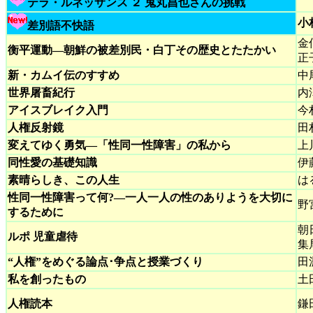
テラ・ルネッサンス ２ 鬼丸昌也さんの挑戦
小
差別語不快語
金
衡平運動―朝鮮の被差別民・白丁その歴史とたたかい
正
新・カムイ伝のすすめ
中
世界屠畜紀行
内
アイスブレイク入門
今
人権反射鏡
田
変えてゆく勇気―「性同一性障害」の私から
上
同性愛の基礎知識
伊
素晴らしき、この人生
は
性同一性障害って何?―一人一人の性のありようを大切に
野
するために
朝
ルポ 児童虐待
集
“人権”をめぐる論点･争点と授業づくり
田
私を創ったもの
土
人権読本
鎌