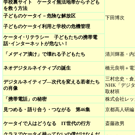
学校裏サイト ケータイ無法地帯から子ども
を救う方法
子どものケータイ－危険な解放区
下田博次
子どものケータイ利用と学校の危機管理
ケータイ･リテラシー 子どもたちの携帯電
話･インターネットが危ない！
「メディア漬け」で壊れる子どもたち
清川輝基・内
ネオデジタルネイティブの誕生
橋元良明＋電
三村忠史・倉
デジタルネイティブ―次代を変える若者たち
NHK「デジ
の肖像
取材班
「携帯電話」の秘密
株式会社レッ
見つめる・語り合う・つながる 第46集
京都高人研編
ケータイで人はどうなる IT世代の行方
斎藤政男
クラスでケータイ持ってないの僕だけなんだ