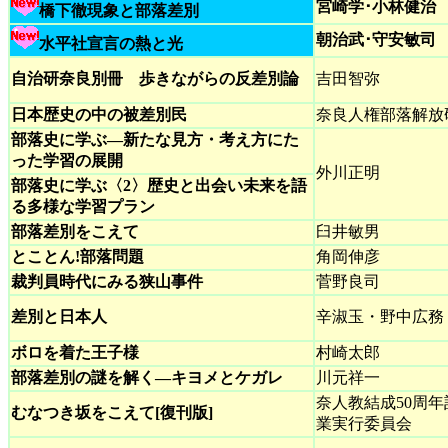
宮崎学･小林健治
橋下徹現象と部落差別
朝治武･守安敏司
水平社宣言の熱と光
自治研奈良別冊 歩きながらの反差別論
吉田智弥
日本歴史の中の被差別民
奈良人権部落解放
部落史に学ぶ―新たな見方・考え方にた
った学習の展開
外川正明
部落史に学ぶ〈2〉歴史と出会い未来を語
る多様な学習プラン
部落差別をこえて
臼井敏男
とことん!部落問題
角岡伸彦
裁判員時代にみる狭山事件
菅野良司
差別と日本人
辛淑玉・野中広務
ボロを着た王子様
村崎太郎
部落差別の謎を解く―キヨメとケガレ
川元祥一
奈人教結成50周年
むなつき坂をこえて[復刊版]
業実行委員会