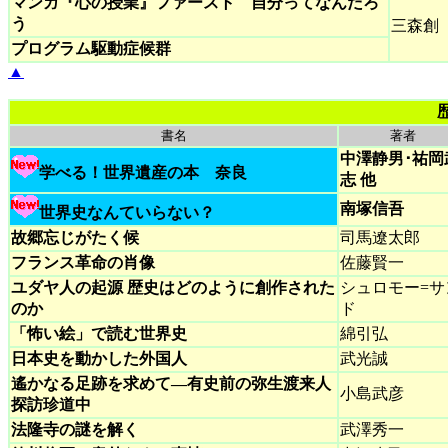
マンガ『心の授業』ファースト 自分ってなんだろ
う
三森創
プログラム駆動症候群
▲
書名
著者
中澤静男･祐岡
学べる！世界遺産の本 奈良
志 他
南塚信吾
世界史なんていらない？
故郷忘じがたく候
司馬遼太郎
フランス革命の肖像
佐藤賢一
ユダヤ人の起源 歴史はどのように創作された
シュロモー=サ
のか
ド
「怖い絵」で読む世界史
綿引弘
日本史を動かした外国人
武光誠
遙かなる足跡を求めて―有史前の弥生渡来人
小島武彦
探訪珍道中
法隆寺の謎を解く
武澤秀一