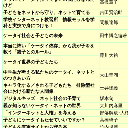
高橋章子
けど
子どもをネットから守り、ネットで育てる
吉田賢治郎
学校インターネット教習所 情報モラルを学
関根達郎
科と実技で身につける！
ケータイ社会と子どもの未来
田中博之編著
本当に怖い「ケータイ依存」から我が子をを
救う「親子とのルール」
藤川大祐
ケータイ世界の子どもたち
中学生が考える私たちのケータイ、ネットと
大山圭湖
のつきあい方
キャラ化する／される子どもたち 排除型社
土井隆義
会における新たな人間像
デジタルキッズ ネット社会の子育て
坂本旬
親が知らないケータイ・ネットの世界
大川内麻里
「インターネットと人権」を考える
部落解放･人
子どもにケータイもたせていいですか？
高橋暁子
子どもを有害サイトから守る本
竹内規博