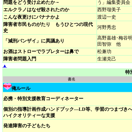
問題をどう受け止めたか－
う」編集委員会
エルクラノはなぜ殺されたのか
西野瑠美子
こんな夜更けにバナナかよ
渡辺一史
障害者市民ものがたり もうひとつの現代
河野秀忠
史
高野嘉雄･梅谷明
「減刑バンザイ」に異議あり
田智弥 他
お酒はストローでラブレターは鼻で
松兼功
障害者問題入門
生瀬克己
▲
特
書名
俺ルール
必携・特別支援教育コーディネーター
個別の指導計画作成ハンドブック―LD等、学習のつまづき
ハイクオリティーな支援
発達障害の子どもたち