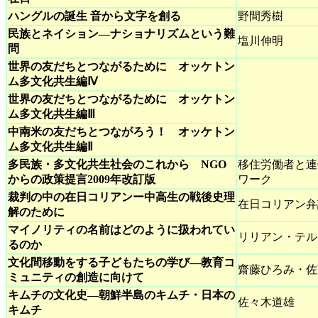
ハングルの誕生 音から文字を創る
野間秀樹
民族とネイション―ナショナリズムという難
塩川伸明
問
世界の友だちとつながるために オッケトン
ム多文化共生編Ⅳ
世界の友だちとつながるために オッケトン
ム多文化共生編Ⅲ
中南米の友だちとつながろう！ オッケトン
ム多文化共生編Ⅱ
多民族・多文化共生社会のこれから NGO
移住労働者と連
からの政策提言2009年改訂版
ワーク
裁判の中の在日コリアンー中高生の戦後史理
在日コリアン弁
解のために
マイノリティの名前はどのように扱われてい
リリアン・テル
るのか
文化間移動をする子どもたちの学び―教育コ
齋藤ひろみ・佐
ミュニティの創造に向けて
キムチの文化史―朝鮮半島のキムチ・日本の
佐々木道雄
キムチ