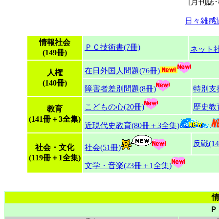
[月刊誌
日々雑感
情報社会
ＰＣ技術書(7冊)
ネット社
(149冊)
在日外国人問題(76冊)
人権
(140冊)
障害者差別問題(8冊)
特別支援
こどもの心(20冊)
歴史教育
教育
(141冊＋3全集)
近現代史教育(80冊＋3全集)
反戦(14
社会・文化
社会(51冊)
(119冊＋1全集)
文学・音楽(23冊＋1全集)
情
Ｐ