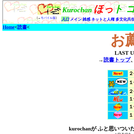
Home
<
読書
<
お
LAST 
→
読書トップ
２
１
２
１
１
１
kurochanが ふと思い