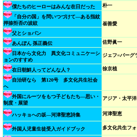
朴一
僕たちのヒーローはみんな在日だった
「自分の国」を問いつづけて―ある指紋
押捺拒否の波紋
崔善愛
父とショパン
佐野眞一
あんぽん 孫正義伝
日本から文化力 異文化コミュニケーシ
ジェフ=バーグ
ョンのすすめ
徐京植
在日朝鮮人ってどんな人？
自治研なら 第120号 多文化共生社会
へ
外国にルーツをもつ子どもたち―思い・
アジア・太平洋
制度・展望
河津聖恵
ハッキョへの坂―河津聖恵詩集
多文化共生フォ
外国人児童生徒受入ガイドブック