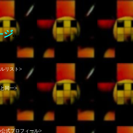
ジ
...
ー
>
ルリスト
>
と同一
>
．
の公式プロフィール