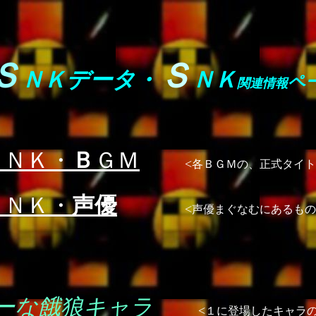
Ｓ
Ｓ
ＮＫデータ・
ＮＫ
ペ
関連情報
Ｓ
ＮＫ・
Ｂ
ＧＭ
<
各ＢＧＭの、正式タイト
Ｓ
ＮＫ・
声優
<
声優まぐなむにあるもの
ーな餓狼キャラ
<
１に登場したキャラ