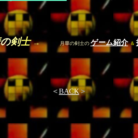
華
の
剣
士
→
ゲーム紹介
月華の剣士の
＆
＜
BACK
＞