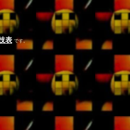
技表
です。