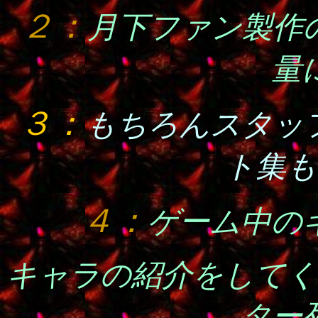
２：
月下ファン製作
量
３：
もちろんスタッ
ト集も
４：
ゲーム中の
キャラの紹介をしてく
ター