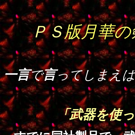
ＰＳ
版月華の
一言
で
言
ってしまえ
「武器を使っ