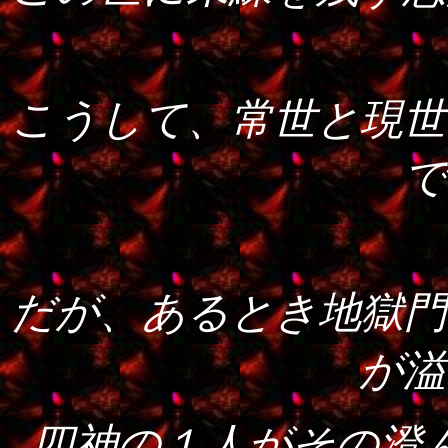
こうして、常世と現世
で
だが、あるとき地獄門
が溢
四神の１人がその澄