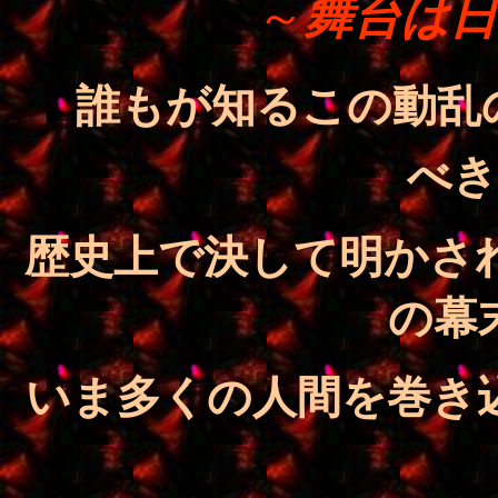
．
～
舞台は日
．
誰もが知るこの動乱
べき
歴史上で決して明かさ
の幕
いま多くの人間を巻き