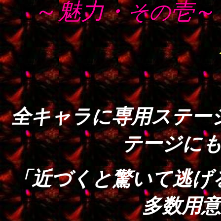
．
～
魅力・
壱
～
その
全キャラに専用ステー
テージに
「近づくと驚いて逃げ
多数用