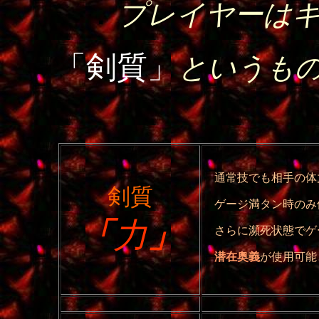
．
プレイヤーは
「剣質」
というも
通常技でも相手の体
剣質
ゲージ満タン時のみ
「
力
」
さらに瀕死状態でゲ
潜在奥義
が使用可能
．