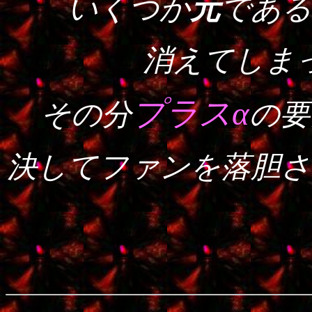
いくつか
元
である
消えてしま
プラスα
その分
の要
決してファンを落胆さ