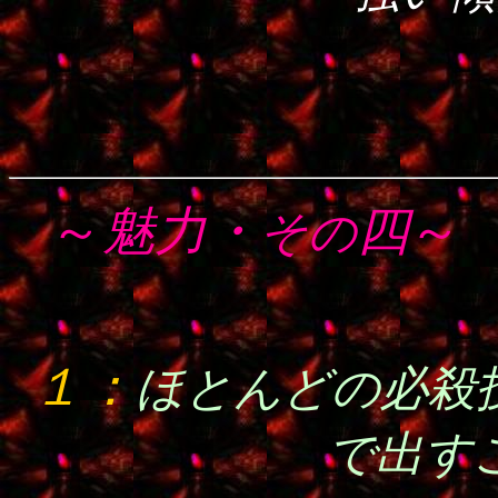
～
魅力・
四
～
その
１：
ほとんどの必殺
で出す