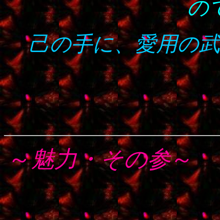
の
己の手に、愛用の武
～
魅力・その参
～