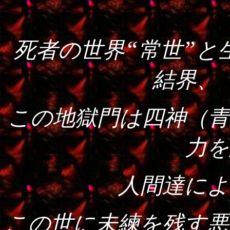
“
”
死者の世界
常世
と
結界、
この地獄門は四神（青
力を
人間達によ
この世に未練を残す悪