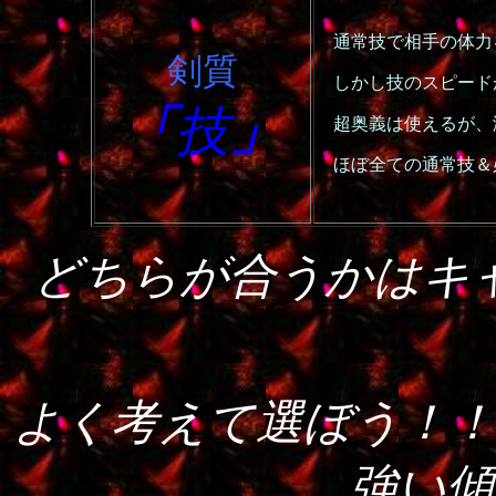
通常技で相手の体力
剣質
しかし技のスピード
「
技
」
超奥義は使えるが、
ほぼ全ての通常技＆
．
どちらが合うかはキ
よく考えて選ぼう！！
強い傾