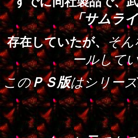
すでに同社製品で、
「サムライ
そん
存在していたが、
ールして
この
ＰＳ版
はシリーズ