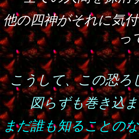
他の四神がそれに気付
っ
こうして、この恐ろ
図らずも巻き込ま
まだ誰も知ることのな