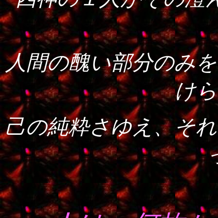
人間の醜い部分のみを
けら
己の純粋さゆえ、それ