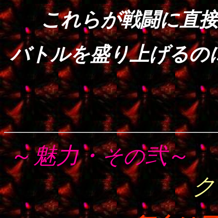
これらが戦闘に直
バトルを盛り上げるの
～
魅力・
弐
～
その
ク