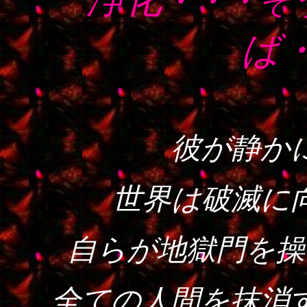
・・・そ
ば
彼が静か
世界は破滅に
自らが地獄門を操
全ての人間を抹消