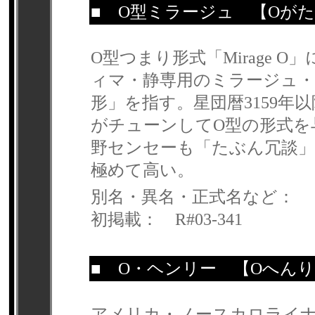
■
O型ミラージュ
【Oがた
O型つまり形式「Mirage
ィマ・静専用のミラージュ
形」を指す。星団暦3159
がチューンしてO型の形式を
野センセーも「たぶん冗談
極めて高い。
別名・異名・正式名など：
初掲載： R#03-341
■
O・ヘンリー
【Oへんり
アメリカ・ノースカロライナ州