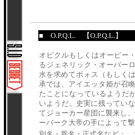
■
O.P.Q.L.
【O.P.Q.L.】
オピクルもしくはオーピー
るジェネリック・オーバー
水を求めてボォス（もしく
承では、アイエッタ姫が召喚
たことになっているようだ
いようだ。史実に残っていない
てジョーカー星団に襲来し、
ーバーク大帝の手によって
別名・異名・正式名など： 