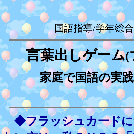
国語指導/学年総合/言
言葉出しゲーム
(
家庭で
国語の実
◆フラッシュカードに