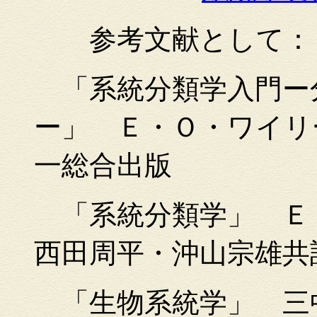
参考文献として：
「系統分類学入門ー
ー」 Ｅ・Ｏ・ワイリー
一総合出版
「系統分類学」 Ｅ
西田周平・沖山宗雄共訳
「生物系統学」 三中信