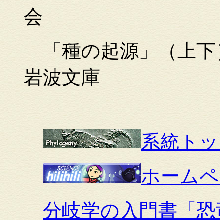
会
「種の起源」（上下）
岩波文庫
系統トッ
ホームペ
分岐学の入門書「恐