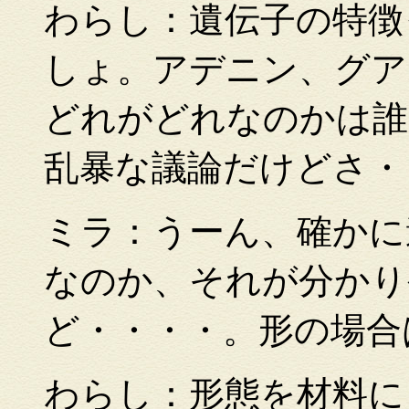
わらし：遺伝子の特徴
しょ。アデニン、グア
どれがどれなのかは誰
乱暴な議論だけどさ・
ミラ：うーん、確かに
なのか、それが分かり
ど・・・・。形の場合
わらし：形態を材料に