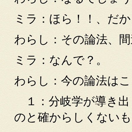
ミラ：ほら！！、だか
わらし：その論法、間
ミラ：なんで？。
わらし：今の論法はこ
１：分岐学が導き出
のと確からしくないも