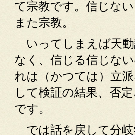
て宗教です。信じない
また宗教。
いってしまえば天動
なく、信じる信じない
れは（かつては）立派
して検証の結果、否定
です。
では話を戻して分岐