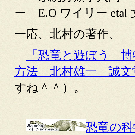
ー E.O ワイリー et
一応、北村の著作、
「恐竜と遊ぼう 博
方法 北村雄一 誠文
すね＾＾）。
恐竜の科