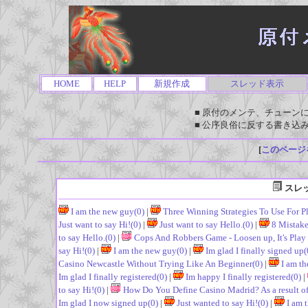
HOME
HELP
新規作成
スレッド表示
■ 原付のメンテ、チューン
■ 公序良俗に反する書き込
[
このページ
スレ
I am the new guy(0)
|
Three Winning Strategies To Use For P
Just want to say Hi!(0)
|
Just want to say Hello.(0)
|
8 Mistake
to say Hello.(0)
|
Cops And Robbers Game - Loosen up, It's Play
say Hi!(0)
|
I am the new guy(0)
|
Im glad I finally signed up(
Casino Newcastle Without Trying Like An Beginner(0)
|
I am th
Im glad I finally registered(0)
|
Im happy I finally registered(0)
|
to say Hi!(0)
|
How Do You Define Casino Madrid? As a result of 
Im glad I now signed up(0)
|
Just wanted to say Hi!(0)
|
I am t