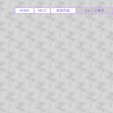
HOME
HELP
新規作成
スレッド表示