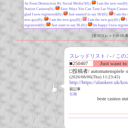
Az From Destruction By Social Media?(0)
|
I am the new one(0)
Station Casinos(0)
|
Easy Ways You Can Turn Las Vegas Casino 
glad I now registered(0)
|
Just wanted to say Hi!(0)
|
I am the
new guy(0)
|
I am the new guy(0)
|
I am the new guy(0)
|
I
registered(0)
|
Just want to say Hi.(0)
|
Im happy I now registe
[全50スレッド(6-10 
スレッドリスト
/ - /
この
■250407
Just want to 
□投稿者/ automatenspiele on
(2026/08/06(Thu) 11:23:45)
http://https://alankerr.uk/ko
親記事
引用
beste casinos stut